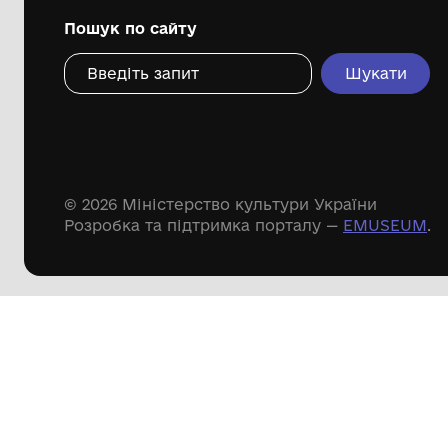
Дивіться ще розді
Речові пам'ятки
Писемні пам'ятки
Меморіальні пам'ятки
Доступні
музейні колекції