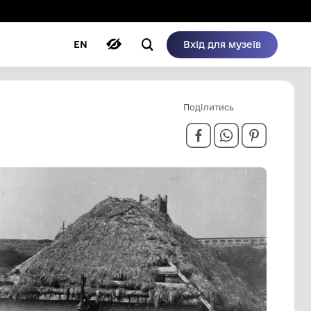
ому режимі
ри
Автори
Блог
EN
ЛІТТЯ