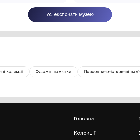
Фото. Могутов Олександр
Мо
Дмитрович
По
Комунальний заклад "Томаківський
народний історико-краєзнавчий
музей" Томаківської селищної ради
Усі експонати м