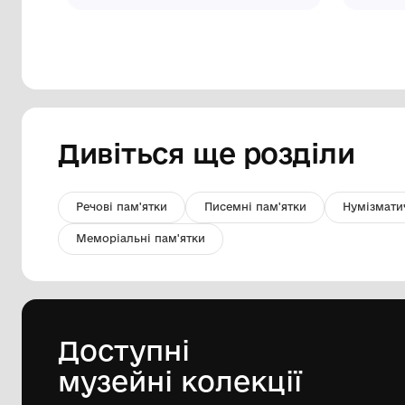
Фото. Майдук Віктор Пилипович -
комсомолець, доброволець 1941
року
Комунальний заклад "Томаківський
народний історико-краєзнавчий
музей" Томаківської селищної ради