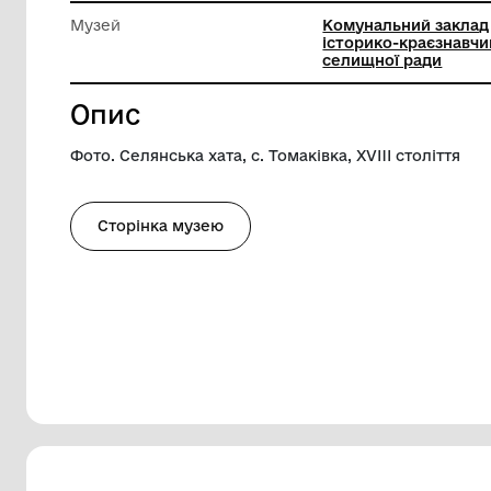
Ширина
24 см
Висота
18 см
Музей
Комунал
історико
селищно
Опис
Фото. Селянська хата, с. Томаківка, XVIII
Сторінка музею