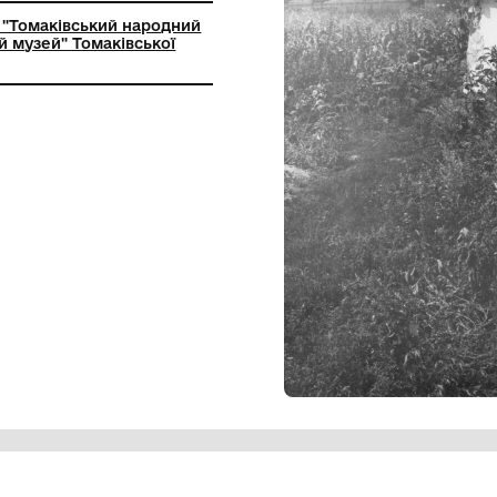
ьний заклад "Томаківський народний
-краєзнавчий музей" Томаківської
ї ради
 століття