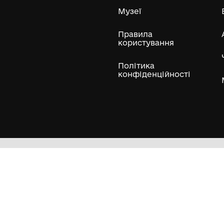
ли
Нумізматичні колекції
Художні пам'ятки
Гол
Кол