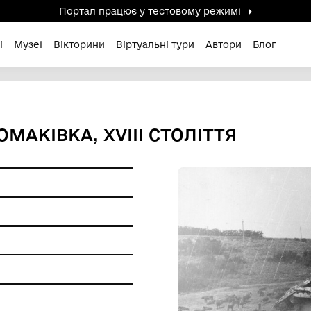
Портал працює у тестов
дені / Зниклі
Музеї
Вікторини
Віртуальні ту
, С. ТОМАКІВКА, XVIII СТО
ерела
ір