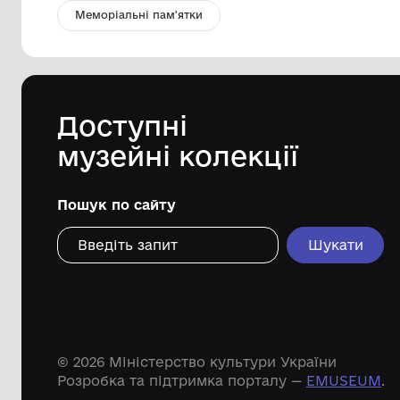
Фото Савченко В.С
Комунальний заклад "Тростянецький
селищний краєзнавчий музей"
Дивіться ще розді
Речові пам'ятки
Писемні пам'ятки