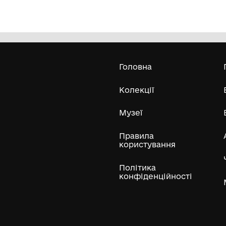
Медаль "Захиснику Вітчизни"
Ф
Комунальний заклад "Тростянецький
селищний краєзнавчий музей"
Усі експонати м
ли
Нумізматичні колекції
Художні пам'ятки