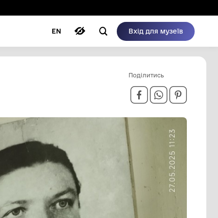
ому режимі
ри
Автори
Блог
EN