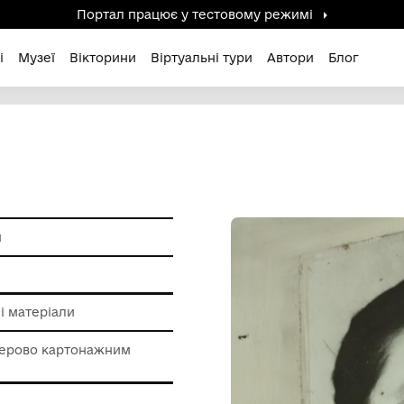
Портал працює у тестов
дені / Зниклі
Музеї
Вікторини
Віртуальні ту
.С
и ХХ століття
ерела
о картонажні матеріали