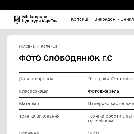
Колекції
Викра
Головна
Колекції
ФОТО СЛОБОДЯНЮК Г
Дата створення
70-ті рок
Класифікація
Фотодж
Матеріал
Паперов