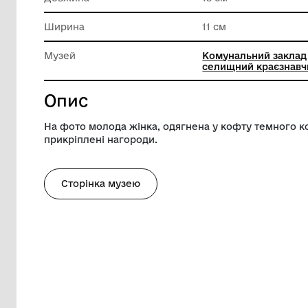
Техніка виконання
Техніки
матеріа
Довжина
18 см
Ширина
11 см
Музей
Комунал
селищни
Опис
На фото молода жінка, одягнена у кофт
прикріплені нагороди.
Сторінка музею