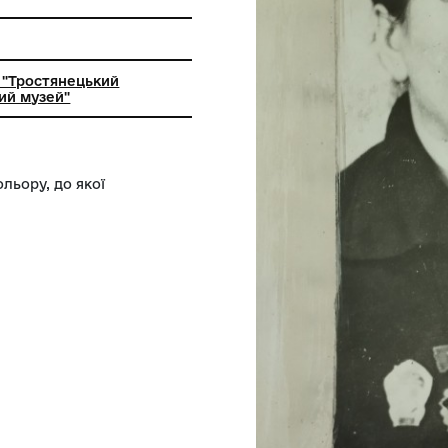
 роботи з паперово картонажним
лом
ьний заклад "Тростянецький
й краєзнавчий музей"
у темного кольору, до якої