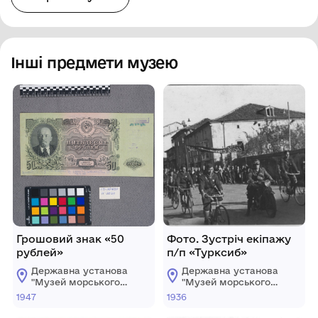
Інші предмети музею
Грошовий знак «50
Фото. Зустріч екіпажу
рублей»
п/п «Турксиб»
Державна установа
Державна установа
"Музей морського
"Музей морського
флоту України"
флоту України"
1947
1936