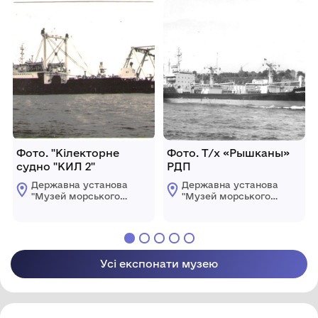
Фото. "Кілекторне
Фото. Т/х «Рышканы»
судно "КИЛ 2"
РДП
Державна установа
Державна установа
"Музей морського
"Музей морського
флоту України"
флоту України"
Усі експонати музею