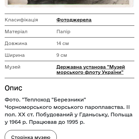
Класифікація
Фотоджерела
Матеріал
Папір
Довжина
14 см
Ширина
9 см
Музей
Державна установа "Музей
морського флоту України"
Опис
Фото. "Теплоход "Березники"
Чорноморського морського пароплавства. ІІ
пол. ХХ ст. Побудований у Гданьську, Польща
у 1964 р. Працював до 1995 р.
Сторінка музею