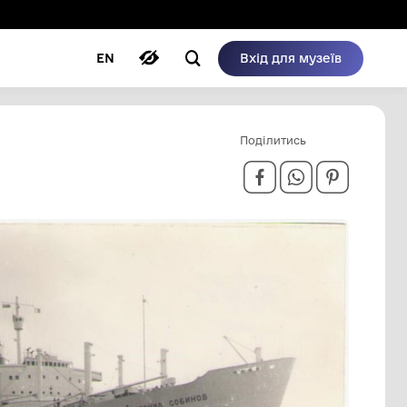
ому режимі
ри
Автори
Блог
EN