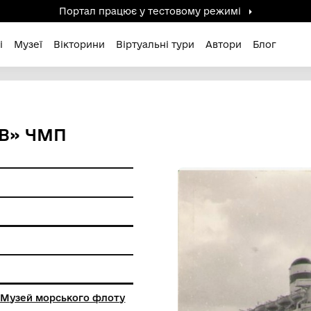
Портал працює у тестов
дені / Зниклі
Музеї
Вікторини
Віртуальні ту
СОБИНОВ» ЧМП
ерела