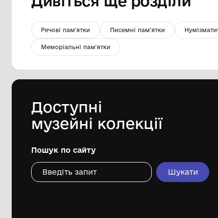
Фото. Т/х «Парижская коммуна»
ЧМП
Державна установа "Музей морського
флоту України"
Дивіться ще розді
Речові пам'ятки
Писемні пам'ятки