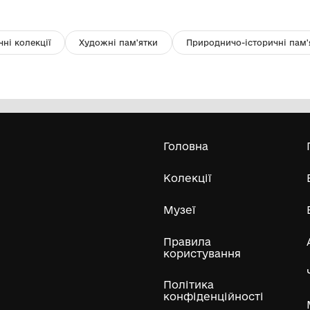
Скульптурна композиція "Слони"
Фо
Х
Державна установа "Музей морського
флоту України"
Усі експонати м
ли
Нумізматичні колекції
Художні пам'ятки