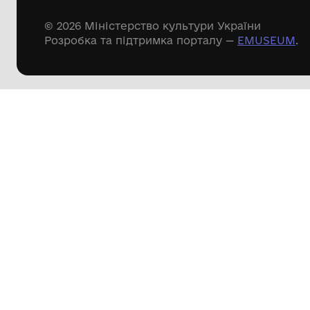
Меморіальні пам'ятки
Доступні
музейні колекції
Пошук по сайту