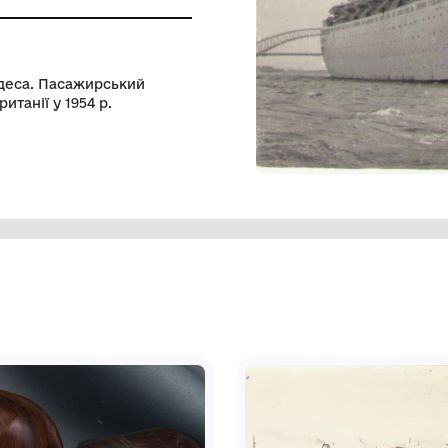
а установа "Музей морського флоту
 приписки Одеса. Пасажирський
 Великій Британії у 1954 р.