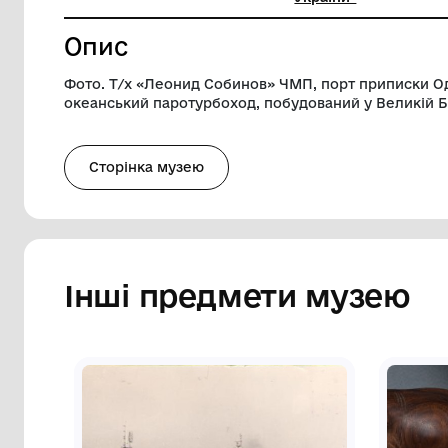
Ширина
9.2 см
Музей
Державн
України"
Опис
Фото. Т/х «Леонид Собинов» ЧМП, порт
океанський паротурбоход, побудований у
Сторінка музею