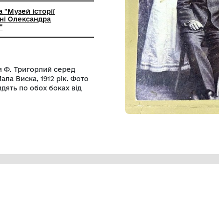
на установа "Музей історії
ківщини імені Олександра
ича Ковтуна"
дської школи Ф. Тригорлий серед
 школі м. Мала Виска, 1912 рік. Фото
віка, які сидять по обох боках від
інки.