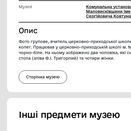
Довжина
11 см
Ширина
15.5 см
Музей
Комуналь
Маловис
Сергійов
Опис
Фото групове, вчитель церковно-прихо
колег. Працював у церковно-приходській
чорно-біле. На ньому зображено два чоло
стола (зліва Ф.І. Тригорлий) та чотири ж
Сторінка музею