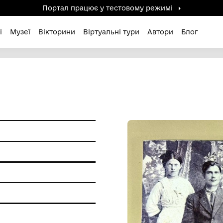
Портал працює у тестов
дені / Зниклі
Музеї
Вікторини
Віртуальні ту
ерела
ір