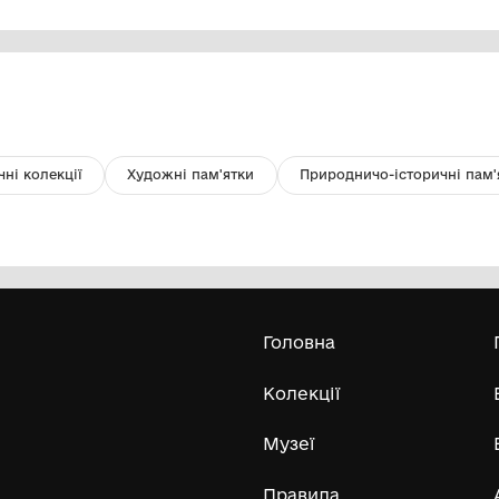
Фото, групове. Відкриття школи
Фо
к
Комунальна установа "Музей історії
Маловисківщини імені Олександра
Сергійовича Ковтуна"
Усі експонати м