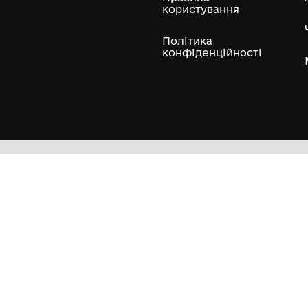
ли
Нумізматичні колекції
Художні пам'ятки
Гол
Кол
Муз
Пра