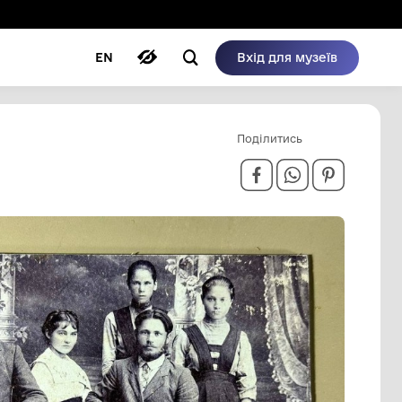
ому режимі
ри
Автори
Блог
EN