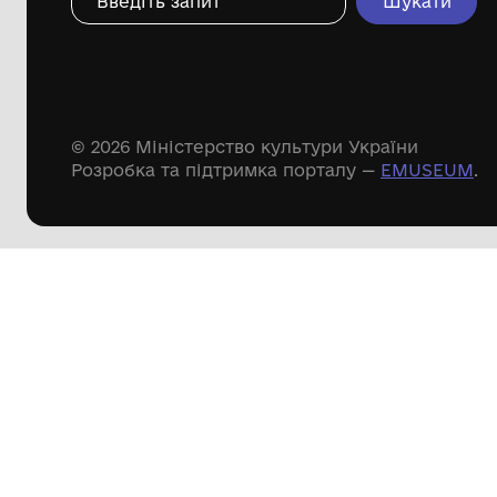
Дивіться ще розді
Речові пам'ятки
Писемні пам'ятки
Меморіальні пам'ятки
Доступні
музейні колекції
Пошук по сайту