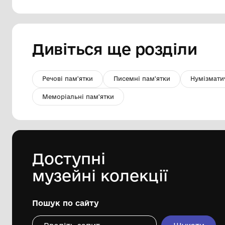
Пагони майора
Комунальна установа "Музей історії
Маловисківщини імені Олександра
Сергійовича Ковтуна"