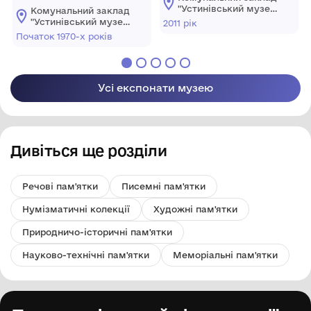
виробничому цеху.
"Устинівський музей
Комунальний заклад
історії" Устинівської
"Устинівський музей
2011 рік
селищної ради
історії" Устинівської
Початок 1970-х років
селищної ради
Усі експонати музею
Дивіться ще розділи
Речові пам'ятки
Писемні пам'ятки
Нумізматичні колекції
Художні пам'ятки
Природничо-історичні пам'ятки
Науково-технічні пам'ятки
Меморіальні пам'ятки