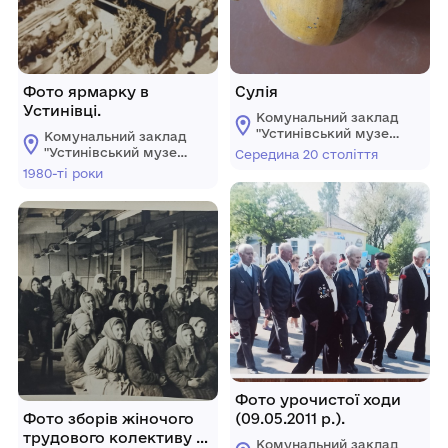
Фото ярмарку в
Сулія
Устинівці.
Комунальний заклад
"Устинівський музей
Комунальний заклад
історії" Устинівської
"Устинівський музей
Середина 20 століття
селищної ради
історії" Устинівської
1980-ті роки
селищної ради
Фото урочистої ходи
Фото зборів жіночого
(09.05.2011 р.).
трудового колективу у
Комунальний заклад