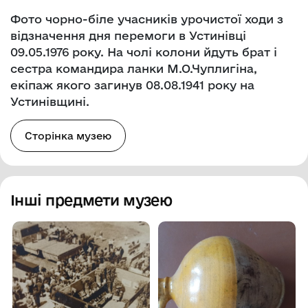
Фото чорно-біле учасників урочистої ходи з
відзначення дня перемоги в Устинівці
09.05.1976 року. На чолі колони йдуть брат і
сестра командира ланки М.О.Чуплигіна,
екіпаж якого загинув 08.08.1941 року на
Устинівщині.
Сторінка музею
Інші предмети музею