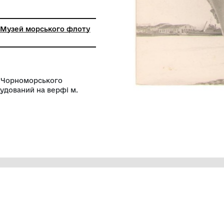
 роботи з паперово картонажним
лом
а установа "Музей морського флоту
д "Аджария" Чорноморського
 Одеса. Побудований на верфі м.