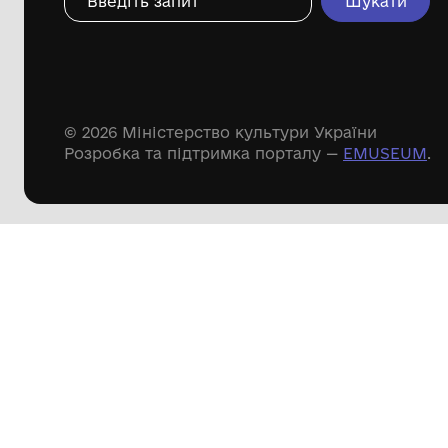
Дивіться ще розді
Речові пам'ятки
Писемні пам'ятки
Меморіальні пам'ятки
Доступні
музейні колекції
Пошук по сайту