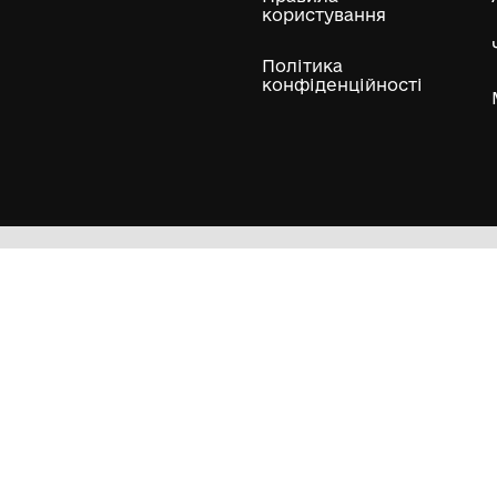
ли
Нумізматичні колекції
Художні пам'ятки
Гол
Кол
Муз
Пра