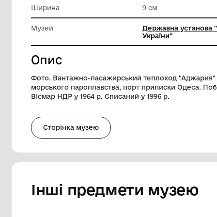
Техніка виконання
Техніки
матеріа
Довжина
14 см
Ширина
9 см
Музей
Державн
України"
Опис
Фото. Вантажно-пасажирський теплохо
морського пароплавства, порт приписки
Вісмар НДР у 1964 р. Списаний у 1996 р.
Сторінка музею