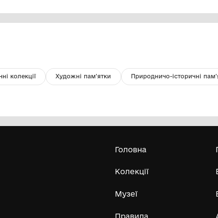
Фото. На капітанському містку п/
М
п «Ижора»
«
Державна установа "Музей морського
флоту України"
1937
19
Усі експонати м