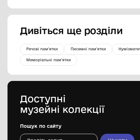
Марка поштова «Ледокол
«Ермак»
Державна установа "Музей морського
флоту України"
1976