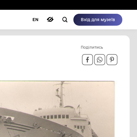
ому режимі
ри
Автори
Блог
EN
АДЖАРИЯ"