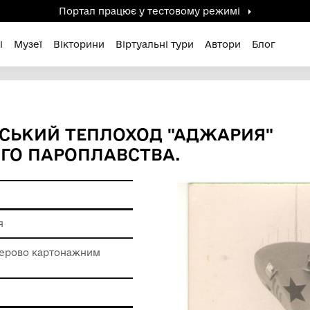
Портал працює у тестов
дені / Зниклі
Музеї
Вікторини
Віртуальні ту
САЖИРСЬКИЙ ТЕПЛОХОД "
РСЬКОГО ПАРОПЛАВСТВА.
ерела
я друкування