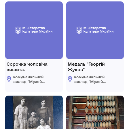
Сорочка чоловіча
Медаль "Георгій
вишита.
Жуков"
Комунанальний
Комунанальний
заклад "Музей
заклад "Музей
історії міста
історії міста
Козятин"
Козятин"
Козятинської міської
Козятинської міської
ради
ради