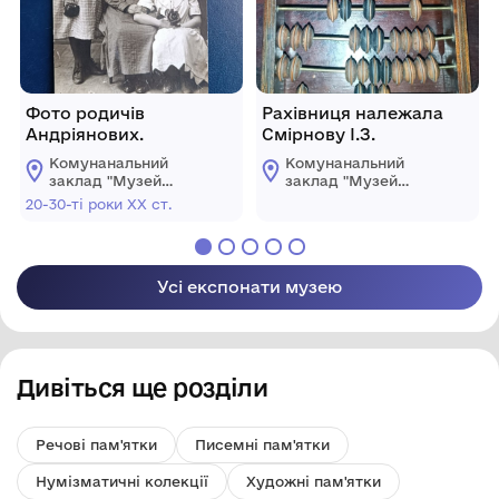
Фото родичів
Рахівниця належала
Андріянових.
Смірнову І.З.
Комунанальний
Комунанальний
заклад "Музей
заклад "Музей
історії міста
історії міста
20-30-ті роки ХХ ст.
Козятин"
Козятин"
Козятинської міської
Козятинської міської
ради
ради
Усі експонати музею
Дивіться ще розділи
Речові пам'ятки
Писемні пам'ятки
Нумізматичні колекції
Художні пам'ятки