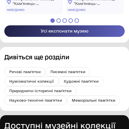
Вінницького повіту.
"Летописецъ Несторъ"
"Кам'янець-
"Кам'янець-
Заснована в 1733 р.
Подільський
Подільський
невідомо
невідомо
державний
державний
історичний музей-
історичний музей-
заповідник"
заповідник"
Усі експонати музею
Дивіться ще розділи
Речові пам'ятки
Писемні пам'ятки
Нумізматичні колекції
Художні пам'ятки
Природничо-історичні пам'ятки
Науково-технічні пам'ятки
Меморіальні пам'ятки
Доступні музейні колекції