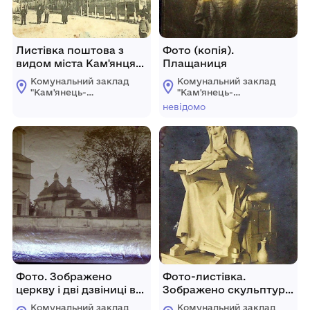
Листівка поштова з
Фото (копія).
видом міста Кам'янця-
Плащаниця
Подільського
Комунальний заклад
Комунальний заклад
"Кам'янець-
"Кам'янець-
Подільський
Подільський
невідомо
державний
державний
історичний музей-
історичний музей-
заповідник"
заповідник"
Фото. Зображено
Фото-листівка.
церкву і дві дзвіниці в
Зображено скульптуру
м. Калинівка
М.М. Антокольського
Комунальний заклад
Комунальний заклад