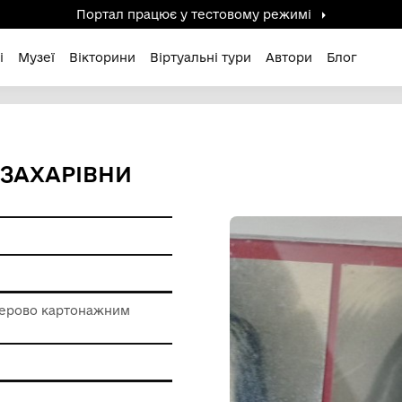
Портал працює у тестов
дені / Зниклі
Музеї
Вікторини
Віртуальні ту
ПІАДИ ЗАХАРІВНИ
ерела
ір
 роботи з паперово картонажним