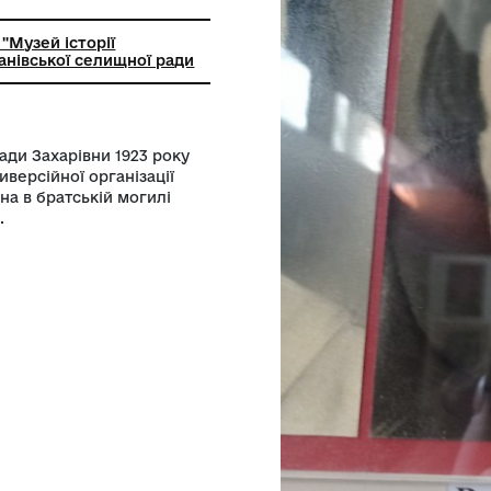
лом
ний заклад "Музей історії
гірка" Голованівської селищної ради
ощук Олімпіади Захарівни 1923 року
підпільно-диверсійної організації
 року, похована в братській могилі
ею від рідні.