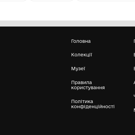
Фото родини учасників зони АТО
М
Бе
Комунальний заклад "Музей історії
с.Красногірка" Голованівської
селищної ради
Усі експонати м
ли
Нумізматичні колекції
Художні пам'ятки