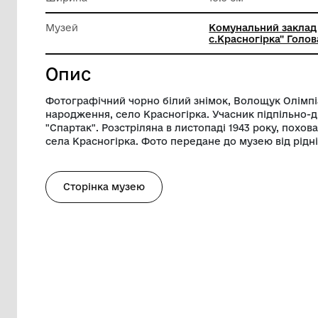
матеріа
Довжина
18 см
Ширина
13.5 см
Музей
Комуналь
с.Красно
Опис
Фотографічний чорно білий знімок, Вол
народження, село Красногірка. Учасник 
"Спартак". Розстріляна в листопаді 1943
села Красногірка. Фото передане до муз
Сторінка музею