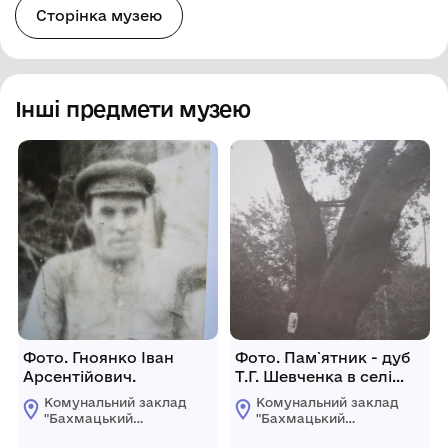
Сторінка музею
Інші предмети музею
Фото. Гноянко Іван
Фото. Пам`ятник - дуб
Арсентійович.
Т.Г. Шевченка в селі
Григорівка.
Комунальний заклад
Комунальний заклад
"Бахмацький
"Бахмацький
історичний музей
історичний музей