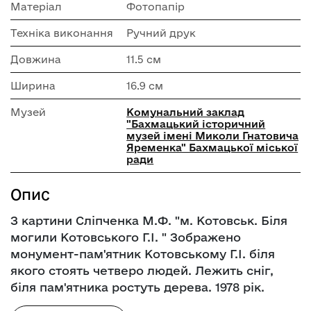
Матеріал
Фотопапір
Техніка виконання
Ручний друк
Довжина
11.5 см
Ширина
16.9 см
Музей
Комунальний заклад
"Бахмацький історичний
музей імені Миколи Гнатовича
Яременка" Бахмацької міської
ради
Опис
З картини Сліпченка М.Ф. "м. Котовськ. Біля
могили Котовського Г.І. " Зображено
монумент-пам'ятник Котовському Г.І. біля
якого стоять четверо людей. Лежить сніг,
біля пам'ятника ростуть дерева. 1978 рік.