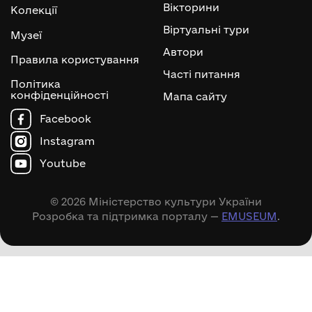
Вікторини
Колекції
Віртуальні тури
Музеї
Автори
Правила користування
Часті питання
Політика
конфіденційності
Мапа сайту
Facebook
Instagram
Youtube
© 2026 Міністерство культури України
Розробка та підтримка порталу —
EMUSEUM
.