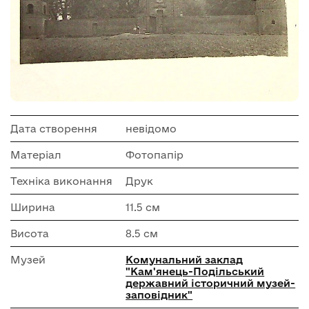
Дата створення
невідомо
Матеріал
Фотопапір
Техніка виконання
Друк
Ширина
11.5 см
Висота
8.5 см
Музей
Комунальний заклад
"Кам'янець-Подільський
державний історичний музей-
заповідник"