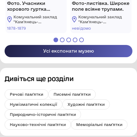
Фото. Учасники
Фото-листівка. Широке
хорового гуртка
поле всіяне трупами.
Кам'янець-Подільської
Комунальний заклад
Комунальний заклад
чоловічої гімназії 1878-
"Кам'янець-
"Кам'янець-
1879 рр.
Подільський
Подільський
1878-1879
невідомо
державний
державний
історичний музей-
історичний музей-
заповідник"
заповідник"
Усі експонати музею
Дивіться ще розділи
Речові пам'ятки
Писемні пам'ятки
Нумізматичні колекції
Художні пам'ятки
Природничо-історичні пам'ятки
Науково-технічні пам'ятки
Меморіальні пам'ятки