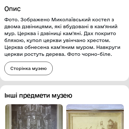
Опис
Фото. Зображено Миколаївський костел з
двома дзвіницями, які вбудовані в кам'яний
мур. Церква і дзвіниці кам'яні. Дах покрито
бляхою, купол церкви увінчано хрестом.
Церква обнесена кам'яним муром. Навкруги
церкви ростуть дерева. Фото чорно-біле.
Сторінка музею
Інші предмети музею