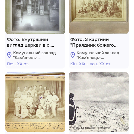
Фото. Внутрішній
Фото. З картини
вигляд церкви в с.
"Праядник божего
Демидівка Вінницького
тела"
Комунальний заклад
Комунальний заклад
повіту Подільської
"Кам'янець-
"Кам'янець-
губернії
Подільський
Подільський
Поч. ХХ ст.
Кін. ХІХ - поч. ХХ ст.
державний
державний
історичний музей-
історичний музей-
заповідник"
заповідник"