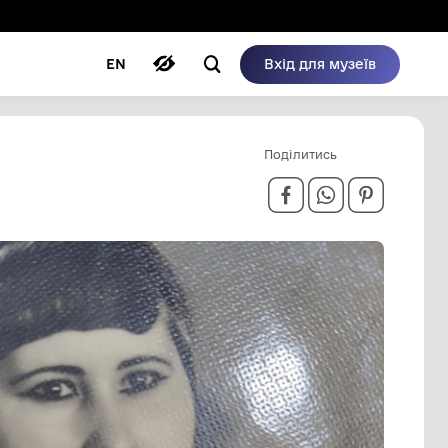
ому режимі
ри
Автори
Блог
EN