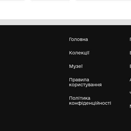
Монета "чешуя"
Фот
19
Комунальний заклад ''Арцизький
історико-краєзнавчий музей''
Арцизької міської ради
Усі експонати м
ли
Нумізматичні колекції
Художні пам'ятки