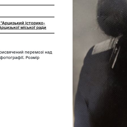
лом
ний заклад ''Арцизький історико-
чий музей'' Арцизької міської ради
отоальбом присвячений перемозі над
сього - 42 фотографії. Розмір