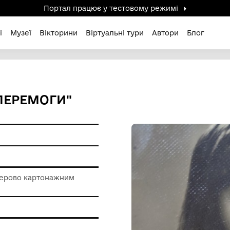
Портал працює у тестов
дені / Зниклі
Музеї
Вікторини
Віртуальні ту
РІЧЧЯ ПЕРЕМОГИ"
ерела
 роботи з паперово картонажним