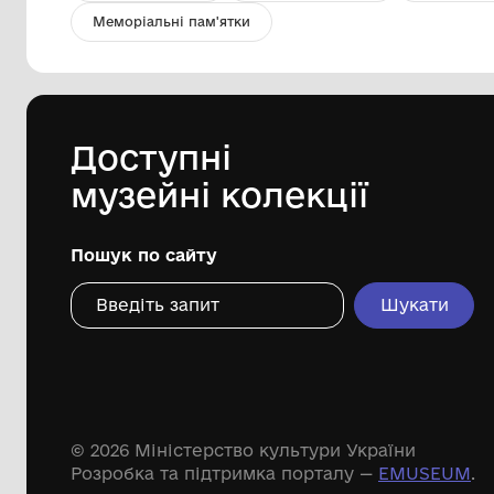
фотографія археологічних
знахідок з кургану
Комунальний заклад ''Арцизький
історико-краєзнавчий музей''
Арцизької міської ради
Дивіться ще розді
Речові пам'ятки
Писемні пам'ятки