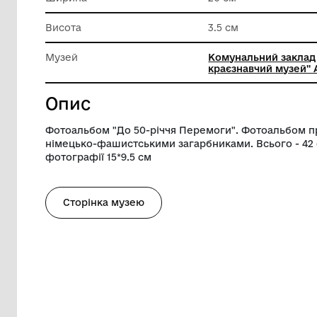
матеріа
Довжина
29.5 см
Ширина
20 см
Висота
3.5 см
Музей
Комуналь
краєзнав
Опис
Фотоальбом "До 50-річчя Перемоги". Ф
німецько-фашистськими загарбниками. В
фотографії 15*9.5 см