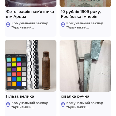
Фотографія пам'ятника
10 рублів 1909 року,
в м.Арциз
Російська імперія
Комунальний заклад
Комунальний заклад
''Арцизький
''Арцизький
історико-
історико-
краєзнавчий музей''
краєзнавчий музей''
Арцизької міської
Арцизької міської
ради
ради
Гільза велика
сівалка ручна
Комунальний заклад
Комунальний заклад
''Арцизький
''Арцизький
історико-
історико-
краєзнавчий музей''
краєзнавчий музей''