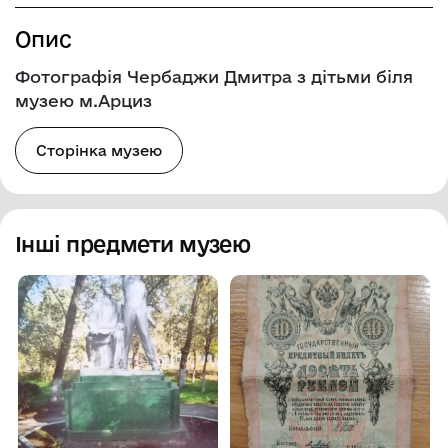
Опис
Фотографія Чербаджи Дмитра з дітьми біля
музею м.Арциз
Сторінка музею
Інші предмети музею