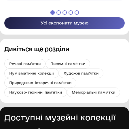
Арцизької міської
Арцизької міської
ради
ради
Усі експонати музею
Дивіться ще розділи
Речові пам'ятки
Писемні пам'ятки
Нумізматичні колекції
Художні пам'ятки
Природничо-історичні пам'ятки
Науково-технічні пам'ятки
Меморіальні пам'ятки
Доступні музейні колекції