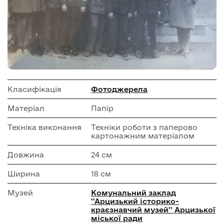
Класифікація
Фотоджерела
Матеріал
Папір
Техніка виконання
Техніки роботи з паперово
картонажним матеріалом
Довжина
24 см
Ширина
18 см
Музей
Комунальний заклад
''Арцизький історико-
краєзнавчий музей'' Арцизької
міської ради