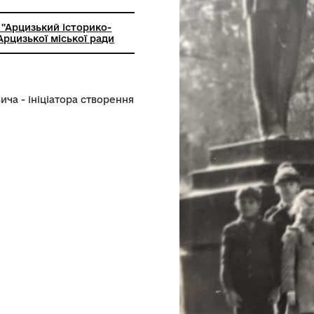
лом
ний заклад ''Арцизький історико-
чий музей'' Арцизької міської ради
 Миколайовича - ініціатора створення
 1977 року.