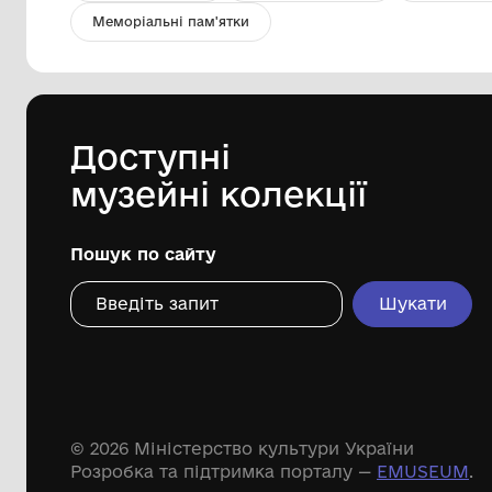
Футболка військова
Комунальний заклад ''Арцизький
історико-краєзнавчий музей''
Арцизької міської ради
Дивіться ще розді
Речові пам'ятки
Писемні пам'ятки