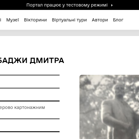
Портал працює у тестов
дені / Зниклі
Музеї
Вікторини
Віртуальні ту
СІЙ ЧЕРБАДЖИ ДМИТРА
ерела
 роботи з паперово картонажним