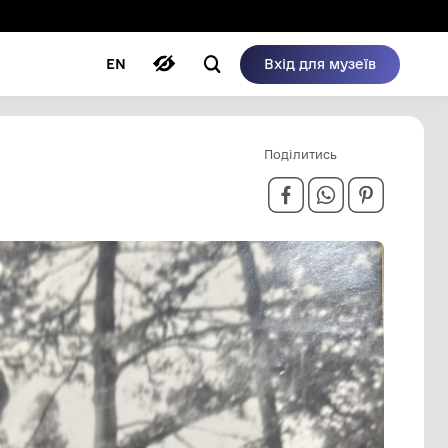
ому режимі
ри
Автори
Блог
EN