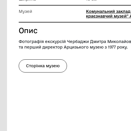
матеріа
Довжина
23 см
Ширина
18 см
Музей
Комуналь
краєзнав
Опис
Фотографія екскурсій Чербаджи Дмитра
та перший директор Арцизького музею з
Сторінка музею