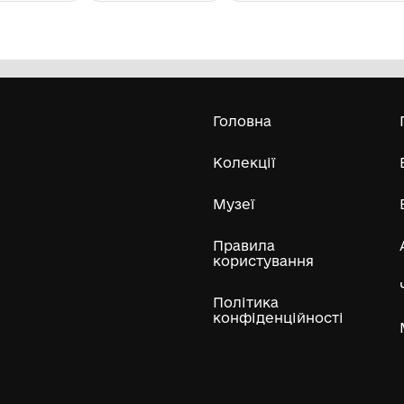
Ікона напівкругла
Ф
Д
Комунальний заклад ''Арцизький
історико-краєзнавчий музей''
Арцизької міської ради
Усі експонати м
ли
Нумізматичні колекції
Художні пам'ятки