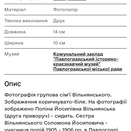
Матеріал
Фотопапір
Техніка виконання
Друк
Довжина
14 см
Ширина
10 см
Музей
Комунальний заклад
"Павлоградський історико-
краєзнавчий музей"
Павлоградської міської ради
Опис
Фотографія групова сім'ї Вільнянського.
Зображення коричнувато-біле. На фотографії
зображено Поліна Йосипівна Вільнянська
(друга праворуч) - сидить. Сестра
Вільнянського Соломона Йосиповича -
учасниця подій 1905 - 1906 рр. в Павлограді.