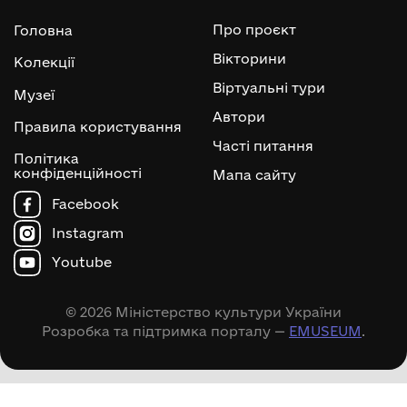
Про проєкт
Головна
Вікторини
Колекції
Віртуальні тури
Музеї
Автори
Правила користування
Часті питання
Політика
конфіденційності
Мапа сайту
Facebook
Instagram
Youtube
© 2026 Міністерство культури України
Розробка та підтримка порталу —
EMUSEUM
.