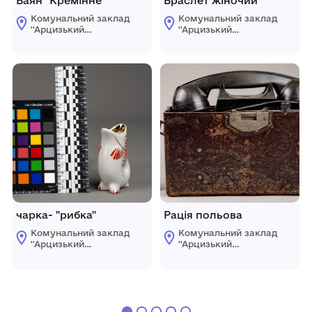
Баян "Кремінне"
Браслет жіночий
Комунальний заклад
Комунальний заклад
''Арцизький
''Арцизький
історико-
історико-
краєзнавчий музей''
краєзнавчий музей''
Арцизької міської
Арцизької міської
ради
ради
чарка- "рибка"
Рація польова
Комунальний заклад
Комунальний заклад
''Арцизький
''Арцизький
історико-
історико-
краєзнавчий музей''
краєзнавчий музей''
Арцизької міської
Арцизької міської
ради
ради