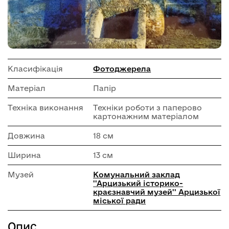
Класифікація
Фотоджерела
Матеріал
Папір
Техніка виконання
Техніки роботи з паперово
картонажним матеріалом
Довжина
18 см
Ширина
13 см
Музей
Комунальний заклад
''Арцизький історико-
краєзнавчий музей'' Арцизької
міської ради
Опис