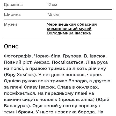
Довжина
12 см
Ширина
7.5 см
Музей
Чернівецький обласний
меморіальний музей
Володимира Івасюка
Опис
Фотографія. Чорно-біла. Групова. В. Івасюк.
Повний ріст. Анфас. Посміхається. Ліва рука
на поясі, а правою тримає за лікоть дівчину
(Віру Хом’юк). У неї довге волосся, чорне.
Однією рукою вона тримає Володю, а другою
за плечі Славу Івасюк. Слава в окулярах,
посміхається. На передньому плані на
камінні сидить чоловік (профіль зліва) (Юрій
Балагурак). Одягнений у світлу сорочку і
темні брюки. У нього невелика борода. На