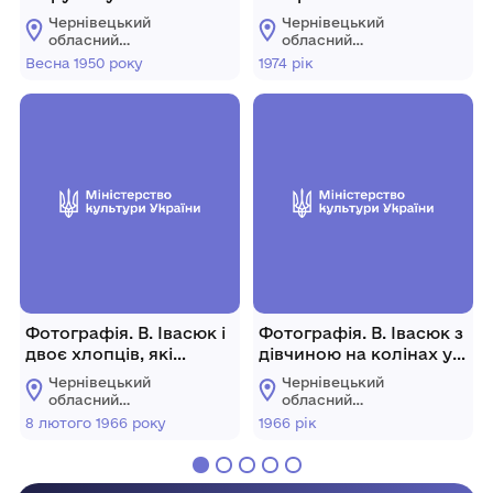
Весна 1950 року.
території концтабору
Чернівецький
Чернівецький
"Аушвіц". Польща.
обласний
обласний
Освенцім. 1974 рік.
меморіальний музей
меморіальний музей
Весна 1950 року
1974 рік
Володимира Івасюка
Володимира Івасюка
Фотографія. В. Івасюк і
Фотографія. В. Івасюк з
двоє хлопців, які
дівчиною на колінах у
чаклують над ним. 8
лісі. 1966 рік.
Чернівецький
Чернівецький
лютого 1966 року.
обласний
обласний
меморіальний музей
меморіальний музей
8 лютого 1966 року
1966 рік
Володимира Івасюка
Володимира Івасюка