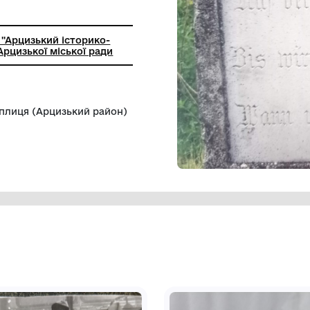
 роботи з паперово картонажним
лом
ний заклад ''Арцизький історико-
чий музей'' Арцизької міської ради
адовища с.Теплиця (Арцизький район)