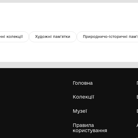
Дембельський альбом ВПС
Фо
(п
Комунальний заклад ''Арцизький
історико-краєзнавчий музей''
Арцизької міської ради
Усі експонати м
ли