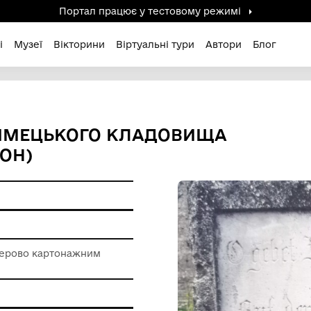
Портал працює у тестов
дені / Зниклі
Музеї
Вікторини
Віртуальні ту
БКУ З НІМЕЦЬКОГО КЛАДО
ИЙ РАЙОН)
ерела