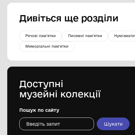
Серп
Комунальний заклад ''Арцизький
історико-краєзнавчий музей''
Арцизької міської ради
Дивіться ще розді