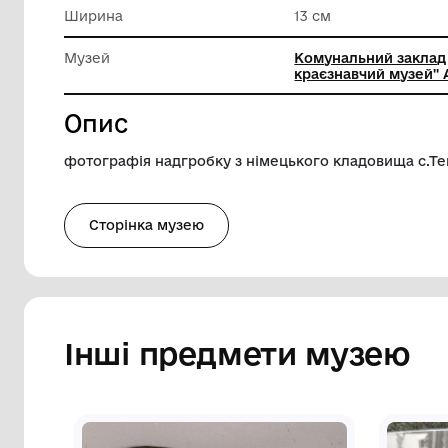
Техніка виконання
Техніки
матеріа
Довжина
18 см
Ширина
13 см
Музей
Комуналь
краєзнав
Опис
фотографія надгробку з німецького кл
Сторінка музею