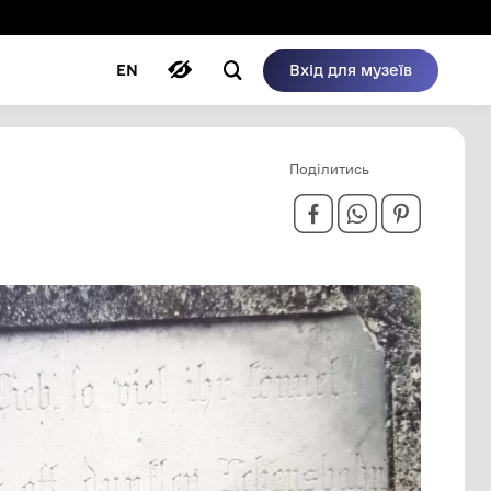
ому режимі
ри
Автори
Блог
EN
ВИЩА