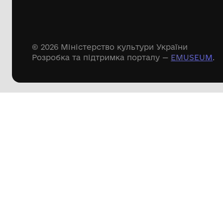
Речові пам'ятки
Писемні пам'ятки
Меморіальні пам'ятки
Доступні
музейні колекції
Пошук по сайту