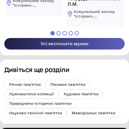
Комунальний заклад
Л.М.
"Історико-
краєзнавчий музей
Комунальний заклад
Ширяївської
"Історико-
селищної ради"
краєзнавчий музей
Березівського
Ширяївської
району Одеської
селищної ради"
області
Березівського
району Одеської
Усі експонати музею
області
Дивіться ще розділи
Речові пам'ятки
Писемні пам'ятки
Нумізматичні колекції
Художні пам'ятки
Природничо-історичні пам'ятки
Науково-технічні пам'ятки
Меморіальні пам'ятки