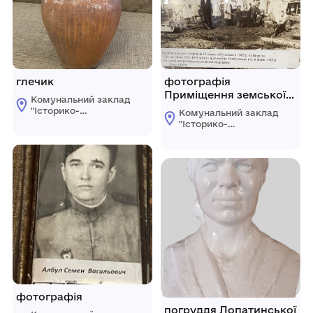
глечик
фотографія
Приміщення земської
Комунальний заклад
лікарні
"Історико-
Комунальний заклад
краєзнавчий музей
"Історико-
Ширяївської
краєзнавчий музей
селищної ради"
Ширяївської
Березівського
селищної ради"
району Одеської
Березівського
області
району Одеської
області
фотографія
погруддя Лопатинської