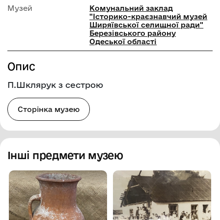
Музей
Комунальний заклад
"Історико-краєзнавчий музей
Ширяївської селищної ради"
Березівського району
Одеської області
Опис
П.Шклярук з сестрою
Сторінка музею
Інші предмети музею