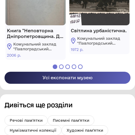
Книга "Неповторна
Світлина урбаністична.
Дніпропетровщина. До
Комунальний заклад
15-ї річниці
"Павлоградський
Комунальний заклад
незалежності України:
історико-
"Павлоградський
1972 р.
краєзнавчий музей"
нариси".
історико-
2006 р.
Павлоградської
краєзнавчий музей"
Дніпропетровськ: "АРТ-
міської ради
Павлоградської
ПРЕС", 2006 р., 344
міської ради
стор., з ілюстраціями.
Усі експонати музею
Дивіться ще розділи
Речові пам'ятки
Писемні пам'ятки
Нумізматичні колекції
Художні пам'ятки