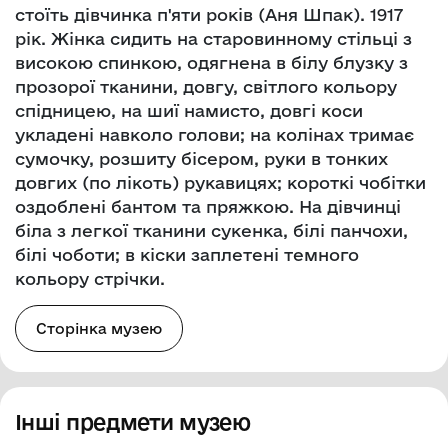
стоїть дівчинка п'яти років (Аня Шпак). 1917
рік. Жінка сидить на старовинному стільці з
високою спинкою, одягнена в білу блузку з
прозорої тканини, довгу, світлого кольору
спідницею, на шиї намисто, довгі коси
укладені навколо голови; на колінах тримає
сумочку, розшиту бісером, руки в тонких
довгих (по лікоть) рукавицях; короткі чобітки
оздоблені бантом та пряжкою. На дівчинці
біла з легкої тканини сукенка, білі панчохи,
білі чоботи; в кіски заплетені темного
кольору стрічки.
Сторінка музею
Інші предмети музею