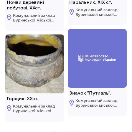
Ночви дерев'яні
Наральник. ХІХ ст.
побутові. ХХст.
Комунальний заклад
Буринської міської
Комунальний заклад
ради "Буринський
Буринської міської
краєзнавчий музей
ради "Буринський
імені Павла Попова"
краєзнавчий музей
імені Павла Попова"
Значок "Путивль".
Горщик. ХХст.
Комунальний заклад
Буринської міської
Комунальний заклад
ради "Буринський
Буринської міської
краєзнавчий музей
ради "Буринський
імені Павла Попова"
краєзнавчий музей
імені Павла Попова"