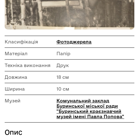
Класифікація
Фотоджерела
Матеріал
Папір
Техніка виконання
Друк
Довжина
18 см
Ширина
10 см
Музей
Комунальний заклад
Буринської міської ради
"Буринський краєзнавчий
музей імені Павла Попова"
Опис