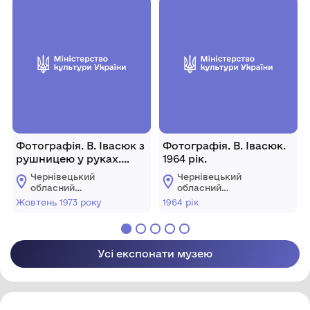
Фотографія. В. Івасюк з
Фотографія. В. Івасюк.
рушницею у руках.
1964 рік.
Жовтень 1973 року.
Чернівецький
Чернівецький
обласний
обласний
меморіальний музей
меморіальний музей
Жовтень 1973 року
1964 рік
Володимира Івасюка
Володимира Івасюка
Усі експонати музею