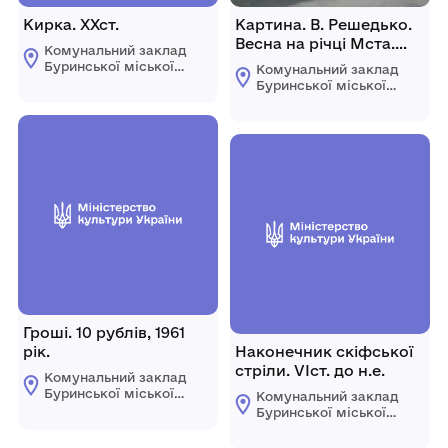
Кирка. ХХст.
Картина. В. Решедько.
Весна на річці Мста.
Комунальний заклад
1985 рік.
Буринської міської
Комунальний заклад
ради "Буринський
Буринської міської
краєзнавчий музей
ради "Буринський
імені Павла Попова"
краєзнавчий музей
імені Павла Попова"
Гроші. 10 рублів, 1961
рік.
Наконечник скіфської
стріли. VIст. до н.е.
Комунальний заклад
Буринської міської
Комунальний заклад
ради "Буринський
Буринської міської
краєзнавчий музей
ради "Буринський
імені Павла Попова"
краєзнавчий музей