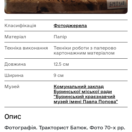
Класифікація
Фотоджерела
Матеріал
Папір
Техніка виконання
Техніки роботи з паперово
картонажним матеріалом
Довжина
12.5 см
Ширина
9 см
Музей
Комунальний заклад
Буринської міської ради
"Буринський краєзнавчий
музей імені Павла Попова"
Опис
Фотографія. Тракторист Батюк. Фото 70-х рр.