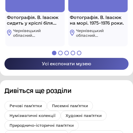
Фотографія. В. Івасюк
Фотографія. В. Івасюк
сидить у кріслі біля
на морі. 1975-1976 роки.
журнального столика.
Чернівецький
Чернівецький
обласний
обласний
меморіальний музей
меморіальний музей
Володимира Івасюка
Володимира Івасюка
Усі експонати музею
Дивіться ще розділи
Речові пам'ятки
Писемні пам'ятки
Нумізматичні колекції
Художні пам'ятки
Природничо-історичні пам'ятки