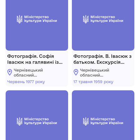
Фотографія. Софія
Фотографія. В. Івасюк з
Івасюк на галявині із
батьком. Екскурсія
квітами. М. Трускавець.
вчителів Кіцманського
Чернівецький
Чернівецький
Червень 1977 року.
району в Карпатах. 17
обласний
обласний
травня 1959 року.
меморіальний музей
меморіальний музей
Червень 1977 року
17 травня 1959 року
Володимира Івасюка
Володимира Івасюка