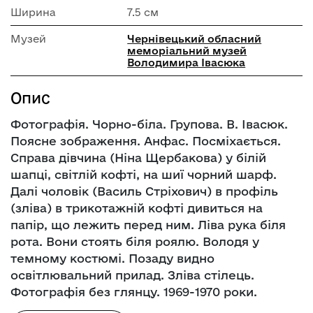
Ширина
7.5 см
Музей
Чернівецький обласний
меморіальний музей
Володимира Івасюка
Опис
Фотографія. Чорно-біла. Групова. В. Івасюк.
Поясне зображення. Анфас. Посміхається.
Справа дівчина (Ніна Щербакова) у білій
шапці, світлій кофті, на шиї чорний шарф.
Далі чоловік (Василь Стріхович) в профіль
(зліва) в трикотажній кофті дивиться на
папір, що лежить перед ним. Ліва рука біля
рота. Вони стоять біля роялю. Володя у
темному костюмі. Позаду видно
освітлювальний прилад. Зліва стілець.
Фотографія без глянцу. 1969-1970 роки.