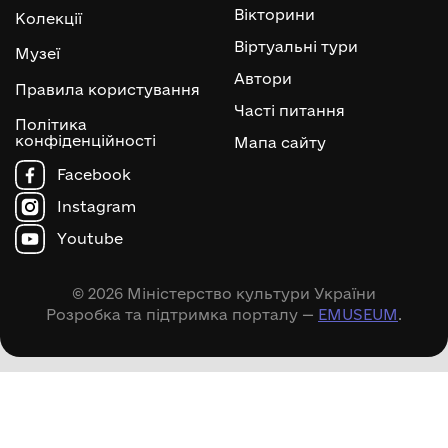
Вікторини
Колекції
Віртуальні тури
Музеї
Автори
Правила користування
Часті питання
Політика
конфіденційності
Мапа сайту
Facebook
Instagram
Youtube
© 2026 Міністерство культури України
Розробка та підтримка порталу —
EMUSEUM
.