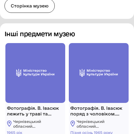
Сторінка музею
Інші предмети музею
Фотографія. В. Івасюк
Фотографія. В. Івасюк
лежить у траві та
поряд з чоловіком.
дивиться вгору. 1965
Пізня осінь 1965 року.
Чернівецький
Чернівецький
рік.
обласний
обласний
меморіальний музей
меморіальний музей
1965 рік
Пізня осінь 1965 року