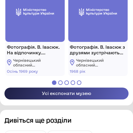
Фотографія. В. Івасюк.
Фотографія. В. Івасюк з
На відпочинку.
друзями зустрічають
"Едельвейс". Осінь 1969
Новий рік. 1968 рік.
Чернівецький
Чернівецький
року
обласний
обласний
меморіальний музей
меморіальний музей
Осінь 1969 року
1968 рік
Володимира Івасюка
Володимира Івасюка
Усі експонати музею
Дивіться ще розділи