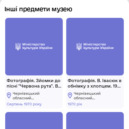
Інші предмети музею
Фотографія. Зйомки до
Фотографія. В. Івасюк в
пісні "Червона рута". В.
обнімку з хлопцем. 1970
Івасюк знімає. м. Косів.
рік.
Чернівецький
Чернівецький
Серпень 1970 року.
обласний
обласний
меморіальний музей
меморіальний музей
Серпень 1970 року
1970 рік
Володимира Івасюка
Володимира Івасюка