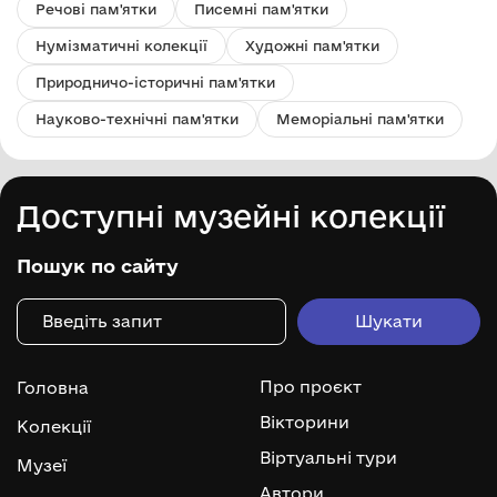
Речові пам'ятки
Писемні пам'ятки
Нумізматичні колекції
Художні пам'ятки
Природничо-історичні пам'ятки
Науково-технічні пам'ятки
Меморіальні пам'ятки
Доступні музейні колекції
Пошук по сайту
Про проєкт
Головна
Вікторини
Колекції
Віртуальні тури
Музеї
Автори