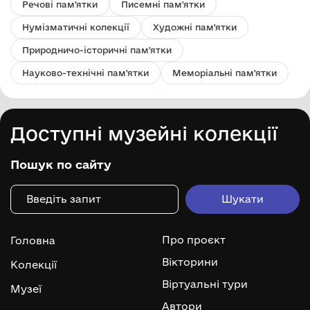
Речові пам'ятки
Писемні пам'ятки
Нумізматичні колекції
Художні пам'ятки
Природничо-історичні пам'ятки
Науково-технічні пам'ятки
Меморіальні пам'ятки
Доступні музейні колекції
Пошук по сайту
Про проєкт
Головна
Вікторини
Колекції
Віртуальні тури
Музеї
Автори