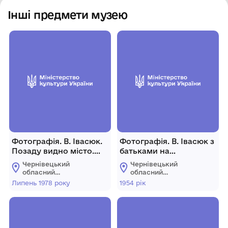
Інші предмети музею
Фотографія. В. Івасюк.
Фотографія. В. Івасюк з
Позаду видно місто.
батьками на
Таллінн. Липень 1978
відпочинку. Крим. 1954
Чернівецький
Чернівецький
року.
рік.
обласний
обласний
меморіальний музей
меморіальний музей
Липень 1978 року
1954 рік
Володимира Івасюка
Володимира Івасюка