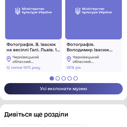
Фотографія. В. Івасюк
Фотографія.
на весіллі Галі. Львів. 12
Володимир Івасюк
липня 1975 року.
стоїть на балконі. 1978
Чернівецький
Чернівецький
рік
обласний
обласний
меморіальний музей
меморіальний музей
12 липня 1975 року
1978 рік
Володимира Івасюка
Володимира Івасюка
Усі експонати музею
Дивіться ще розділи