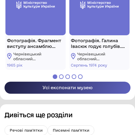
Фотографія. Фрагмент
Фотографія. Галина
виступу ансамблю
Івасюк годує голубів.
«Буковинка». 1965 рік.
Краків. Площа ринок.
Чернівецький
Чернівецький
Серпень 1974 року
обласний
обласний
меморіальний музей
меморіальний музей
1965 рік
Серпень 1974 року
Володимира Івасюка
Володимира Івасюка
Усі експонати музею
Дивіться ще розділи
Речові пам'ятки
Писемні пам'ятки