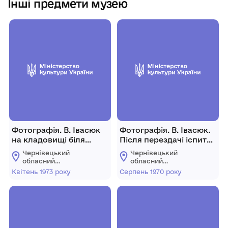
Інші предмети музею
Фотографія. В. Івасюк
Фотографія. В. Івасюк.
на кладовищі біля
Після перездачі іспиту
могили В. Гнатюка.
з пат-фізіології.
Чернівецький
Чернівецький
Квітень 1973 року.
Серпень 1970 року.
обласний
обласний
меморіальний музей
меморіальний музей
Квітень 1973 року
Серпень 1970 року
Володимира Івасюка
Володимира Івасюка