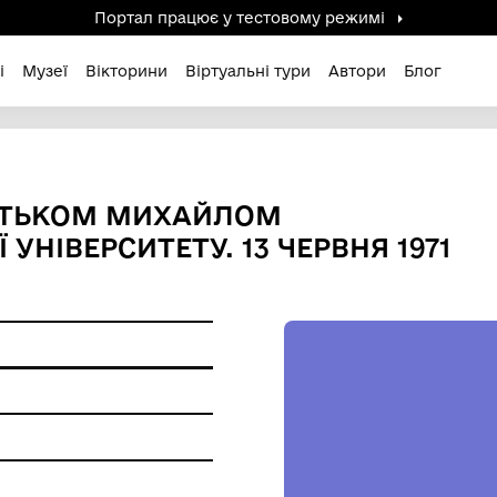
Портал працює у тестов
дені / Зниклі
Музеї
Вікторини
Віртуальні ту
СЮК З БАТЬКОМ МИХАЙЛОМ
ТОРІЇ УНІВЕРСИТЕТУ. 13 Ч
я 1971 року
ерела