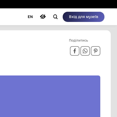
ому режимі
ри
Автори
Блог
EN
ЕРВНЯ 1971