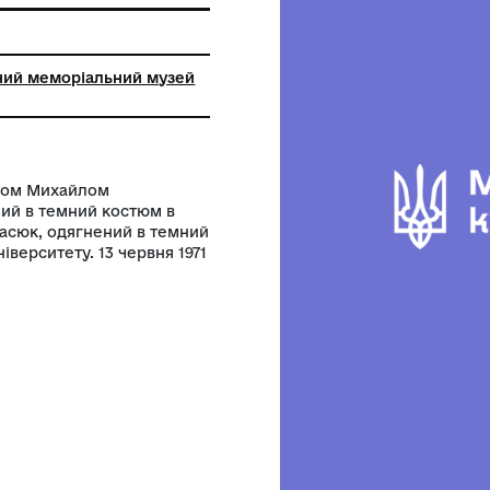
ір
цький обласний меморіальний музей
ира Івасюка
асюка з бать-ком Михайлом
ня. Одягнений в темний костюм в
о стоїть М. Івасюк, одягнений в темний
 території університету. 13 червня 1971