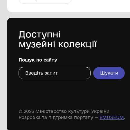
Фотографія. Володимир Івасюк
на спортивному майдані. 1966 рік.
Чернівецький обласний
меморіальний музей Володимира
Івасюка
1966 рік
Дивіться ще розді
Речові пам'ятки
Писемні пам'ятки
Меморіальні пам'ятки