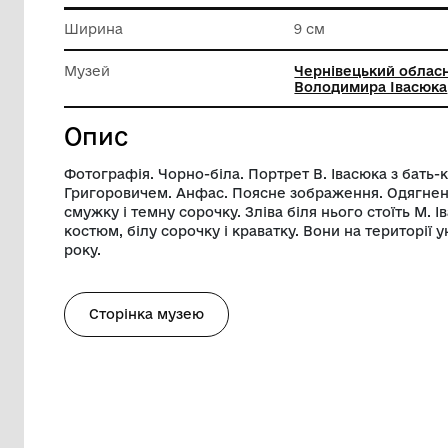
Матеріал
Фотопап
Довжина
12 см
Ширина
9 см
Музей
Черніве
Володим
Опис
Фотографія. Чорно-біла. Портрет В. Ів
Григоровичем. Анфас. Поясне зображен
смужку і темну сорочку. Зліва біля ньог
костюм, білу сорочку і краватку. Вони на
року.