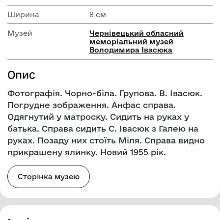
Ширина
8 см
Музей
Чернівецький обласний
меморіальний музей
Володимира Івасюка
Опис
Фотографія. Чорно-біла. Групова. В. Івасюк.
Погрудне зображення. Анфас справа.
Одягнутий у матроску. Сидить на руках у
батька. Справа сидить С. Івасюк з Галею на
руках. Позаду них стоїть Міля. Справа видно
прикрашену ялинку. Новий 1955 рік.
Сторінка музею