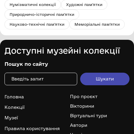
Нумізматичні колекції
Художні пам'ятки
Природничо-історичні пам'ятки
Науково-технічні пам'ятки
Меморіальні пам'ятки
Доступні музейні колекції
Пошук по сайту
Про проєкт
Головна
Вікторини
Колекції
Віртуальні тури
Музеї
Автори
Правила користування