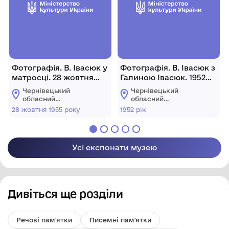
Фотографія. В. Івасюк у
Фотографія. В. Івасюк з
матросці. 28 жовтня
Галиною Івасюк. 1952
1955 року.
рік.
Чернівецький
Чернівецький
обласний
обласний
меморіальний музей
меморіальний музей
28 жовтня 1955 року
1952 рік
Володимира Івасюка
Володимира Івасюка
Усі експонати музею
Дивіться ще розділи
Речові пам'ятки
Писемні пам'ятки