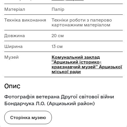
Матеріал
Папір
Техніка виконання
Техніки роботи з паперово
картонажним матеріалом
Довжина
20 см
Ширина
13 см
Музей
Комунальний заклад
''Арцизький історико-
краєзнавчий музей'' Арцизької
міської ради
Опис
Фотографія ветерана Другої світової війни
Бондарчука Л.О. (Арцизький район)
Сторінка музею