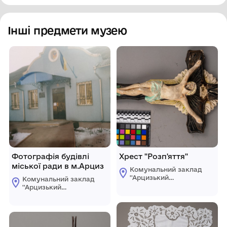
Інші предмети музею
Фотографія будівлі
Хрест "Розп'яття"
міської ради в м.Арциз
Комунальний заклад
''Арцизький
Комунальний заклад
історико-
''Арцизький
краєзнавчий музей''
історико-
Арцизької міської
краєзнавчий музей''
ради
Арцизької міської
ради