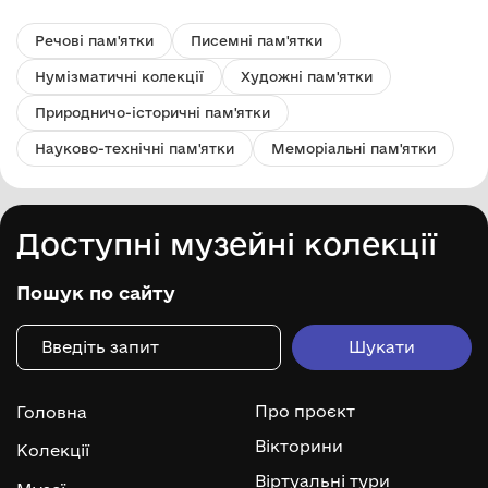
Речові пам'ятки
Писемні пам'ятки
Нумізматичні колекції
Художні пам'ятки
Природничо-історичні пам'ятки
Науково-технічні пам'ятки
Меморіальні пам'ятки
Доступні музейні колекції
Пошук по сайту
Про проєкт
Головна
Вікторини
Колекції
Віртуальні тури