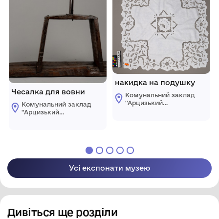
накидка на подушку
Чесалка для вовни
Комунальний заклад
''Арцизький
Комунальний заклад
історико-
''Арцизький
краєзнавчий музей''
історико-
Арцизької міської
краєзнавчий музей''
ради
Арцизької міської
ради
Усі експонати музею
Дивіться ще розділи