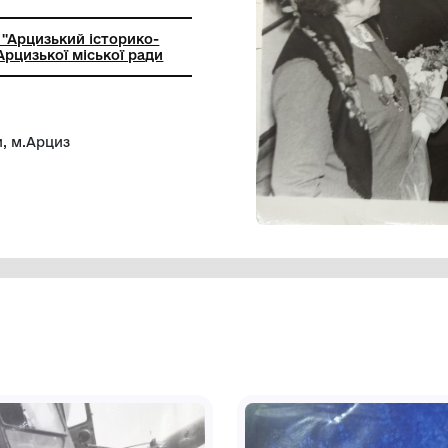
лом
ний заклад ''Арцизький історико-
чий музей'' Арцизької міської ради
йни з квітами, м.Арциз