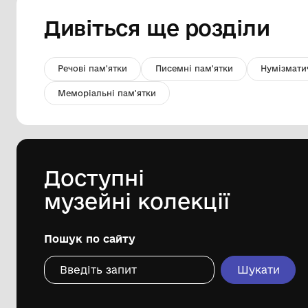
Фрагмент від снаряду
Комунальний заклад ''Арцизький
історико-краєзнавчий музей''
Арцизької міської ради
Дивіться ще розді