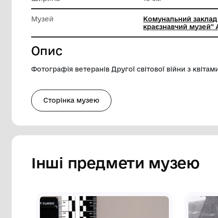
матеріа
Довжина
24 см
Ширина
18 см
Музей
Комуналь
краєзнав
Опис
Фотографія ветеранів Другої світової ві
Сторінка музею