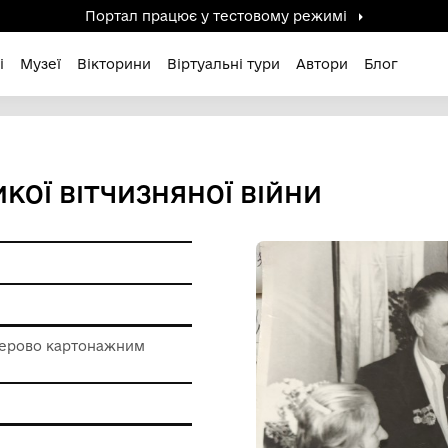
Портал працює у тестов
дені / Зниклі
Музеї
Вікторини
Віртуальні ту
В ВЕЛИКОЇ ВІТЧИЗНЯНОЇ В
ерела
 роботи з паперово картонажним