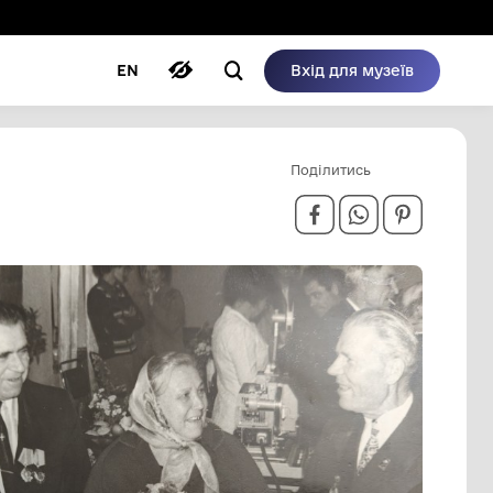
ому режимі
ри
Автори
Блог
EN
ІЙНИ