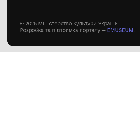
Речові пам'ятки
Писемні пам'ятки
Меморіальні пам'ятки
Доступні
музейні колекції
Пошук по сайту