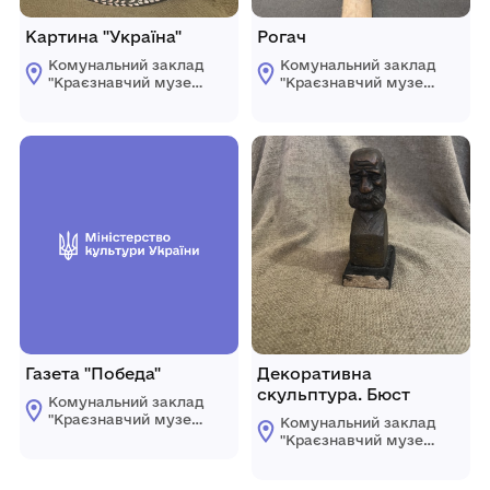
Картина "Україна"
Рогач
Комунальний заклад
Комунальний заклад
"Краєзнавчий музей"
"Краєзнавчий музей"
Компаніївської
Компаніївської
селищної ради
селищної ради
Газета "Победа"
Декоративна
скульптура. Бюст
Комунальний заклад
"Краєзнавчий музей"
Комунальний заклад
Компаніївської
"Краєзнавчий музей"
селищної ради
Компаніївської
селищної ради