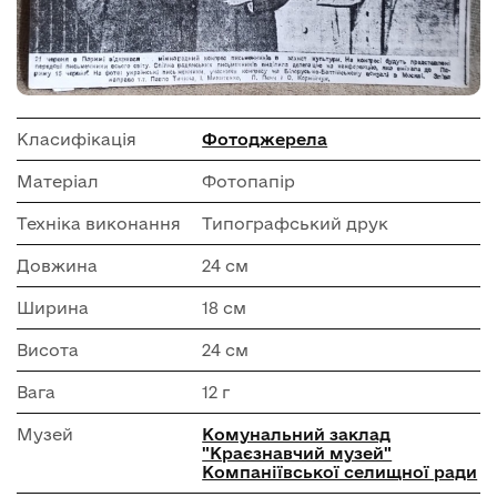
Класифікація
Фотоджерела
Матеріал
Фотопапір
Техніка виконання
Типографський друк
Довжина
24 см
Ширина
18 см
Висота
24 см
Вага
12 г
Музей
Комунальний заклад
"Краєзнавчий музей"
Компаніївської селищної ради