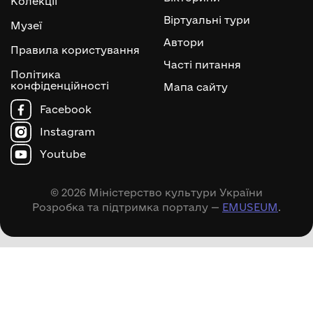
Колекції
Віртуальні тури
Музеї
Автори
Правила користування
Часті питання
Політика
конфіденційності
Мапа сайту
Facebook
Instagram
Youtube
© 2026 Міністерство культури України
Розробка та підтримка порталу —
EMUSEUM
.