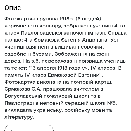
Опис
Фотокартка групова 1918р. (6 людей)
коричневого кольору, зображені учениці 4-го
класу Павлоградської жіночої гімназії. Справа
наліво: 4-а Єрмакова Євгенія Андріївна. Усі
учениці вдягнені в вишивані сорочки,
оздоблені бусами. Зображення на фоні
дерев. На з.б. перераховані прізвища учениць
та текст: "13 апреля 1918 года уч. IV класса. В
память IV класа Ермаковой Евгении".
Фотокартка виконана на почтовій картці.
Єрмакова Є.А. працювала вчителем в
Богуславській початковій школі та в
Павлограді в неповній середній школі №5,
викладала українську, російську мови та
літературу.