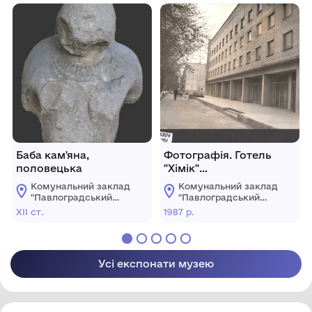
Павлоградської
Павлоградської
міської ради
міської ради
Баба кам'яна,
Фотографія. Готель
половецька
"Хімік"
павлоградського
Комунальний заклад
Комунальний заклад
хімзаводу
"Павлоградський
"Павлоградський
історико-
історико-
ХІІ ст.
1987 р.
краєзнавчий музей"
краєзнавчий музей"
Павлоградської
Павлоградської
міської ради
міської ради
Усі експонати музею