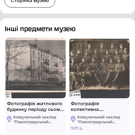
Сторінка музею
Інші предмети музею
Фотографія житлового
Фотографія
будинку періоду сьомої
колективна.
семирічки (1959-1965
Командири кінних
Комунальний заклад
Комунальний заклад
рр.), м. Павлоград
розвідників 133
"Павлоградський
"Павлоградський
Бессарабського полку
історико-
історико-
1931 р.
краєзнавчий музей"
краєзнавчий музей"
45 Волинської дивізії