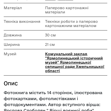
Матеріал
Паперово картонажні
матеріали
Техніка виконання
Техніки роботи з паперово
картонажним матеріалом
Довжина
30 см
Ширина
21 см
Музей
Комунальний заклад
"Ярмолинецький історичний
музей" Ярмолинецької
селищної ради Хмельницької
області
Опис
Фотокнига містить 14 сторінок, ілюстрована
фотокартками, фотолистівками і
фотодокументами. Автор вступного вірша:
Ярслова Слободян " Вірші воєнної доби".