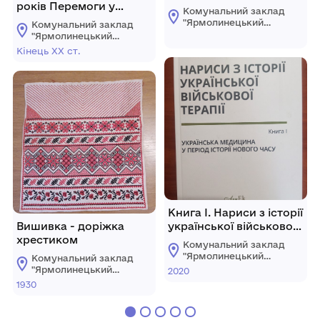
років Перемоги у
Комунальний заклад
Великій Вітчизняній
"Ярмолинецький
Комунальний заклад
війні 1941—1945 рр.»
історичний музей"
"Ярмолинецький
Ярмолинецької
історичний музей"
Кінець ХХ ст.
селищної ради
Ярмолинецької
Хмельницької
селищної ради
області
Хмельницької
області
Книга І. Нариси з історії
Вишивка - доріжка
української військової
хрестиком
терапії. Українська
Комунальний заклад
медицина у період
"Ярмолинецький
Комунальний заклад
історії нового часу.
історичний музей"
"Ярмолинецький
2020
Ярмолинецької
історичний музей"
1930
селищної ради
Ярмолинецької
Хмельницької
селищної ради
області
Хмельницької