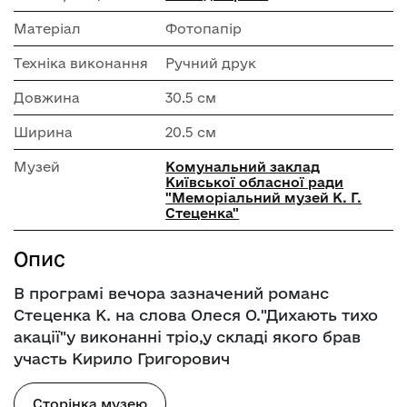
Матеріал
Фотопапір
Техніка виконання
Ручний друк
Довжина
30.5 см
Ширина
20.5 см
Музей
Комунальний заклад
Київської обласної ради
"Меморіальний музей К. Г.
Стеценка"
Опис
В програмі вечора зазначений романс
Стеценка К. на слова Олеся О."Дихають тихо
акації"у виконанні тріо,у складі якого брав
участь Кирило Григорович
Сторінка музею