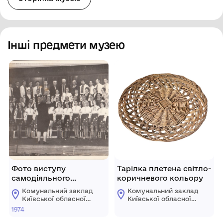
Інші предмети музею
Фото виступу
Тарілка плетена світло-
самодіяльного
коричневого кольору
народного хору
Комунальний заклад
Комунальний заклад
с.Веприк на сцені
Київської обласної
Київської обласної
Будинку культури села
ради "Меморіальний
ради "Меморіальний
1974
музей К. Г.
музей К. Г.
Стеценка"
Стеценка"