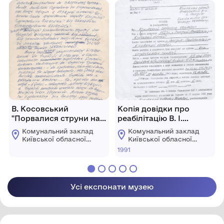
В. Косовський
Копія довідки про
"Порвалися струни на
реабілітацію В. І.
кобзі"
Косовського
Комунальний заклад
Комунальний заклад
Київської обласної
Київської обласної
ради "Меморіальний
ради "Меморіальний
1991
музей К. Г.
музей К. Г.
Стеценка"
Стеценка"
Усі експонати музею