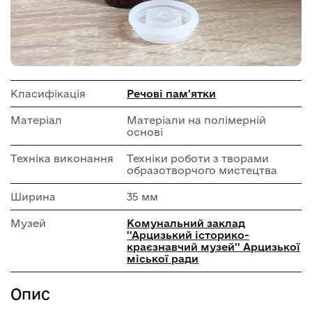
Класифікація
Речові пам'ятки
Матеріал
Матеріали на полімерній
основі
Техніка виконання
Техніки роботи з творами
образотворчого мистецтва
Ширина
35 мм
Музей
Комунальний заклад
''Арцизький історико-
краєзнавчий музей'' Арцизької
міської ради
Опис