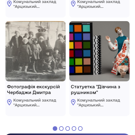
Комунальний заклад
Комунальний заклад
''Арцизький
''Арцизький
історико-
історико-
краєзнавчий музей''
краєзнавчий музей''
Арцизької міської
Арцизької міської
ради
ради
Фотографія екскурсій
Статуетка "Дівчина з
Чербаджи Дмитра
рушником"
Комунальний заклад
Комунальний заклад
''Арцизький
''Арцизький
історико-
історико-
краєзнавчий музей''
краєзнавчий музей''
Арцизької міської
Арцизької міської
ради
ради