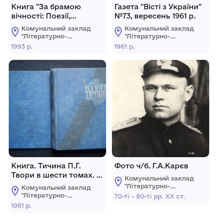
Книга "За брамою
Газета "Вісті з України"
вічності: Поезії,
№73, вересень 1961 р.
переклади"
Комунальний заклад
Комунальний заклад
"Літературно-
"Літературно-
меморіальний музей
меморіальний музей
1993 р.
1961 р.
І.К. Карпенка-Карого
І.К. Карпенка-Карого
міста
міста
Кропивницького"
Кропивницького"
Книга. Тичина П.Г.
Фото ч/б. Г.А.Карєв
Твори в шести томах. -
Комунальний заклад
Т.ІІІ: Поезії
"Літературно-
Комунальний заклад
меморіальний музей
"Літературно-
70-ті - 80-ті рр. ХХ ст.
І.К. Карпенка-Карого
меморіальний музей
1961 р.
міста
І.К. Карпенка-Карого
Кропивницького"