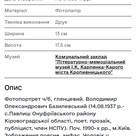
Матеріал
Фотопапір
Техніка виконання
Друк
Ширина
13 см
Висота
17.5 см
Музей
Комунальний заклад
"Літературно-меморіальний
музей І.К. Карпенка-Карого
міста Кропивницького"
Опис
Фотопортрет ч/б, глянцевий. Володимир
Олександрович Базилевський (14.08.1937 р.-
с.Павлиш Онуфріївського району
Кіровоградської області, поет. прозаїк,
публіцист, член НСПУ). Поч. 1990-х рр., м.Київ.
Зображення поясне, анфас. Чоловік у