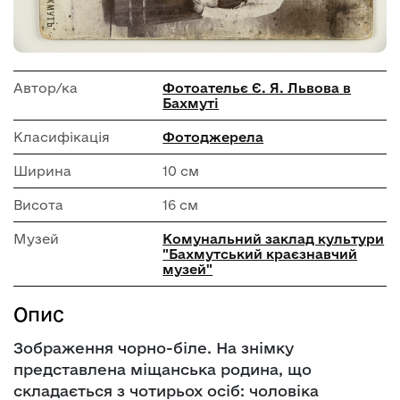
Автор/ка
Фотоательє Є. Я. Львова в
Бахмуті
Класифікація
Фотоджерела
Ширина
10 см
Висота
16 см
Музей
Комунальний заклад культури
"Бахмутський краєзнавчий
музей"
Опис
Зображення чорно-біле. На знімку
представлена міщанська родина, що
складається з чотирьох осіб: чоловіка