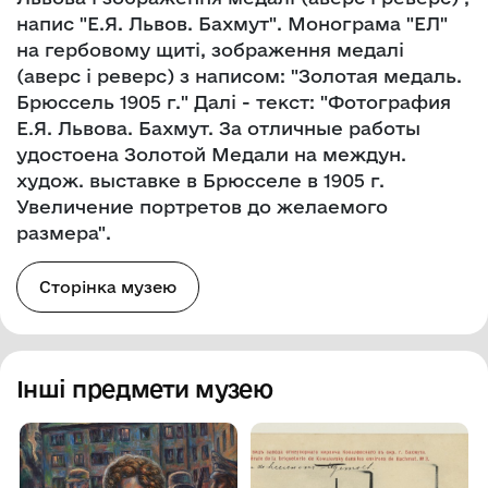
напис "Е.Я. Львов. Бахмут". Монограма "ЕЛ"
на гербовому щиті, зображення медалі
(аверс і реверс) з написом: "Золотая медаль.
Брюссель 1905 г." Далі - текст: "Фотография
Е.Я. Львова. Бахмут. За отличные работы
удостоена Золотой Медали на междун.
худож. выставке в Брюсселе в 1905 г.
Увеличение портретов до желаемого
размера".
Сторінка музею
Інші предмети музею