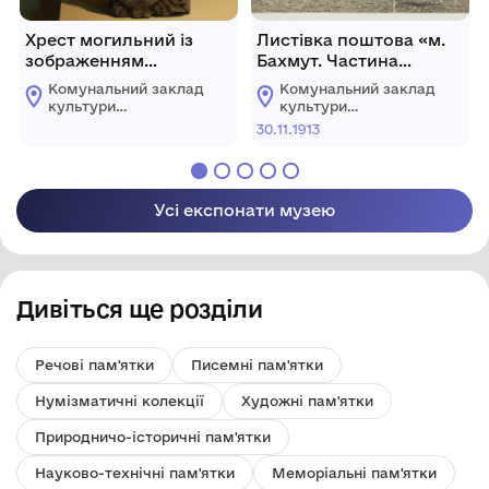
Хрест могильний із
Листівка поштова «м.
зображенням
Бахмут. Частина
"сонячного хреста"
Торгової площі»
Комунальний заклад
Комунальний заклад
культури
культури
"Бахмутський
"Бахмутський
30.11.1913
краєзнавчий музей"
краєзнавчий музей"
Усі експонати музею
Дивіться ще розділи
Речові пам'ятки
Писемні пам'ятки
Нумізматичні колекції
Художні пам'ятки
Природничо-історичні пам'ятки
Науково-технічні пам'ятки
Меморіальні пам'ятки