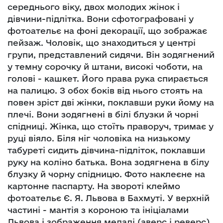
середнього віку, двох молодих жінок і
дівчини-підлітка. Вони сфотографовані у
фотоательє на фоні декорації, що зображає
пейзаж. Чоловік, що знаходиться у центрі
групи, представлений сидячи. Він зодягнений
у темну сорочку й штани, високі чоботи, на
голові - кашкет. Його права рука спирається
на палицю. З обох боків від нього стоять на
повен зріст дві жінки, поклавши руки йому на
плечі. Вони зодягнені в білі блузки й чорні
спідниці. Жінка, що стоїть праворуч, тримає у
руці віяло. Біля ніг чоловіка на низькому
табуреті сидить дівчина-підліток, поклавши
руку на коліно батька. Вона зодягнена в білу
блузку й чорну спідницю. Фото наклеєне на
картонне паспарту. На звороті клеймо
фотоательє Є. Я. Львова в Бахмуті. У верхній
частині - мантія з короною та ініціалами
Львова і зображення медалі (аверс і реверс) ,