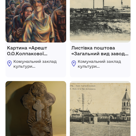
Картина «Арешт
Листівка поштова
О.О.Колпакової
«Загальний вид заводу
(очолювала підпільну
вогнетривкої цегли
Комунальний заклад
Комунальний заклад
організацію в
Ковалевського в
культури
культури
Артемівську в 1941 –
околицях м. Бахмута».
"Бахмутський
"Бахмутський
краєзнавчий музей"
краєзнавчий музей"
1943 рр.)»