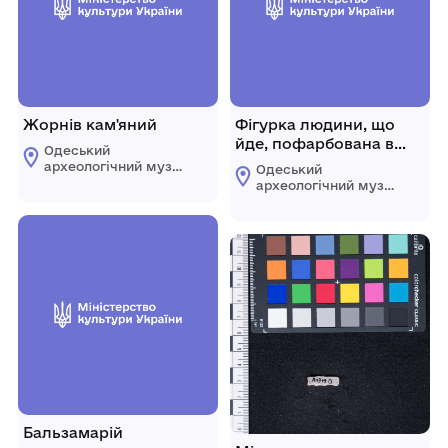
Жорнів кам'яний
Фігурка людини, що
йде, пофарбована в
Одеський
червонувато-
археологічний музей
Одеський
коричневий колір, на
Національної
археологічний музей
академії наук
голові коротке волосся
Національної
України
академії наук
України
Бальзамарій