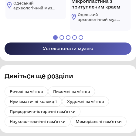
Мікропластина з
Одеський
притупленим краєм
археологічний музей
Національної
Одеський
академії наук
археологічний музей
України
Національної
академії наук
України
Усі експонати музею
Дивіться ще розділи
Речові пам'ятки
Писемні пам'ятки
Нумізматичні колекції
Художні пам'ятки
Природничо-історичні пам'ятки
Науково-технічні пам'ятки
Меморіальні пам'ятки