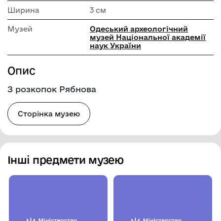
Ширина
3 см
Музей
Одеський археологічний
музей Національної академії
наук України
Опис
З розкопок Рябнова
Сторінка музею
Інші предмети музею