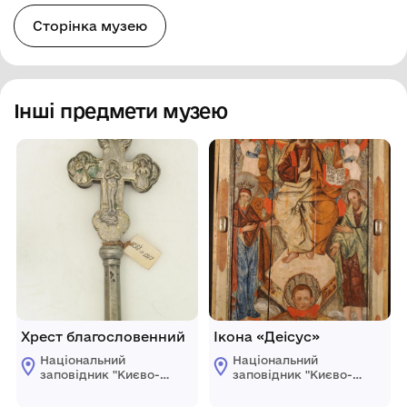
Сторінка музею
Інші предмети музею
Хрест благословенний
Ікона «Деісус»
Національний
Національний
заповідник "Києво-
заповідник "Києво-
Печерська лавра"
Печерська лавра"