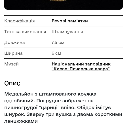
Класифікація
Речові пам'ятки
Техніка виконання
Штампування
Довжина
7.5 см
Ширина
6 см
Музей
Національний заповідник
"Києво-Печерська лавра"
Опис
Медальйон з штампованого кружка
однобічний. Погрудне зображення
пишногрудої "цариці" вліво. Обідок імітує
шнурок. Зверху три вушка з двома короткими
ланцюжками