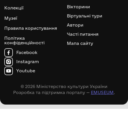
Вікторини
Колекції
Віртуальні тури
Музеї
Автори
Правила користування
Часті питання
Політика
конфіденційності
Мапа сайту
Facebook
Instagram
Youtube
© 2026 Міністерство культури України
Розробка та підтримка порталу —
EMUSEUM
.