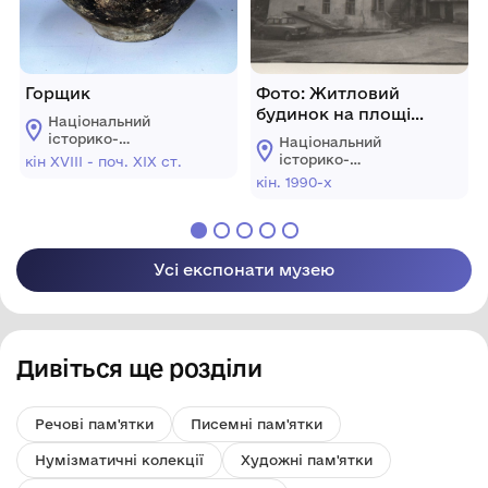
Горщик
Фото: Житловий
будинок на площі
Національний
Польський ринок, 3 в м.
історико-
Національний
Кам’янці-
архітектурний
історико-
кін XVIІІ - поч. XIX ст.
заповідник
Подільському, кінець
архітектурний
кін. 1990-х
"Кам'янець"
заповідник
1990-х років
"Кам'янець"
Усі експонати музею
Дивіться ще розділи
Речові пам'ятки
Писемні пам'ятки
Нумізматичні колекції
Художні пам'ятки