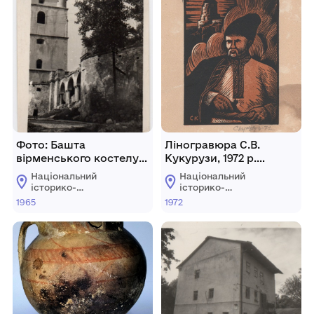
Фото: Башта
Ліногравюра С.В.
вірменського костелу з
Кукурузи, 1972 р.
галереєю в м. Кам’янці-
Портрет У.Я.
Національний
Національний
Подільському, 1965 р.
Кармалюка.
історико-
історико-
архітектурний
архітектурний
1965
1972
заповідник
заповідник
"Кам'янець"
"Кам'янець"