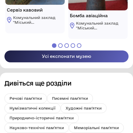
Сервіз кавовий
Бомба авіаційна
Комунальний заклад
"Міський
Комунальний заклад
краєзнавчий музей
"Міський
Світловодської
краєзнавчий музей
міської ради"
Світловодської
міської ради"
Усі експонати музею
Дивіться ще розділи
Речові пам'ятки
Писемні пам'ятки
Нумізматичні колекції
Художні пам'ятки
Природничо-історичні пам'ятки
Науково-технічні пам'ятки
Меморіальні пам'ятки