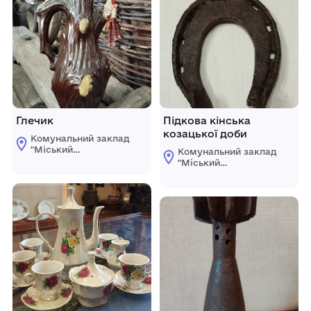
Глечик
Підкова кінська
козацької доби
Комунальний заклад
"Міський
Комунальний заклад
краєзнавчий музей
"Міський
Світловодської
краєзнавчий музей
міської ради"
Світловодської
міської ради"