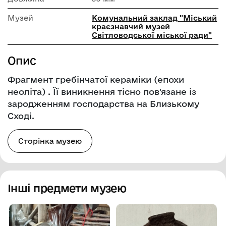
Музей
Комунальний заклад "Міський
краєзнавчий музей
Світловодської міської ради"
Опис
Фрагмент гребінчатої кераміки (епохи
неоліта) . Її виникнення тісно пов'язане із
зародженням господарства на Близькому
Сході.
Сторінка музею
Інші предмети музею