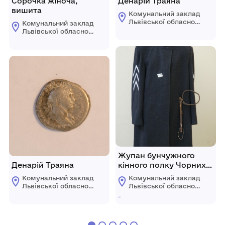
Сорочка жіноча,
Денарій Траяна
вишита
Комунальний заклад
Львівської обласної
Комунальний заклад
ради "Львівський
Львівської обласної
історичний музей"
ради "Львівський
історичний музей"
Жупан бунчужного
Денарій Траяна
кінного полку Чорних
запорожців
Комунальний заклад
Комунальний заклад
(реконструкція)
Львівської обласної
Львівської обласної
ради "Львівський
ради "Львівський
-
історичний музей"
історичний музей"