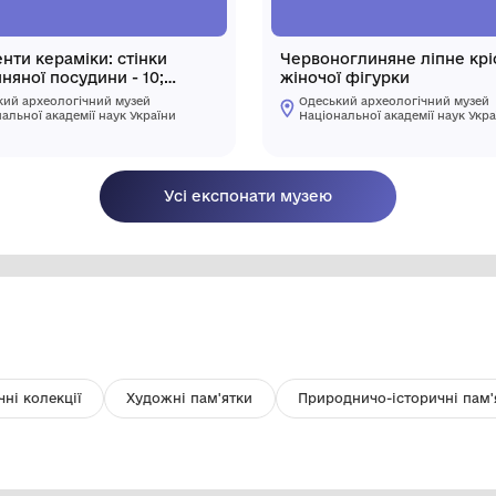
Фрагменти кераміки: стінки
Че
сіроглиняної посудини - 10;
жі
жовтоглиняної посудини - 6