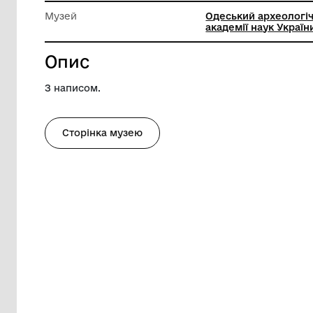
Ширина
24 см
Висота
27 см
Музей
Одеськи
академії
Опис
З написом.
Сторінка музею