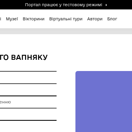
Портал працює у тестов
дені / Зниклі
Музеї
Вікторини
Віртуальні ту
ПОГАНОГО ВАПНЯКУ
ам'ятки
 обробки каменню