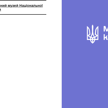
й археологічний музей Національної
 наук України