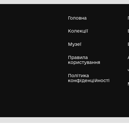
Одеський археологічний музей
Національної академії наук України
Усі експонати м
ли
Нумізматичні колекції
Художні пам'ятки