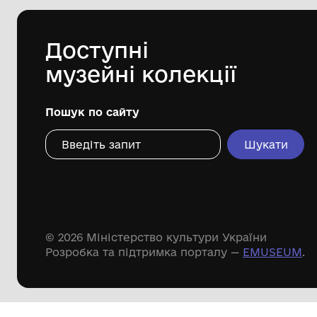
Одеський археологічний музей
Національної академії наук України
Дивіться ще розді
Речові пам'ятки
Писемні пам'ятки
Меморіальні пам'ятки