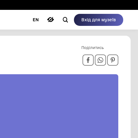
ому режимі
ри
Автори
Блог
EN