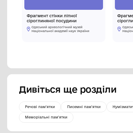
Фрагмент стінки ліпної
сіроглиняної посудини