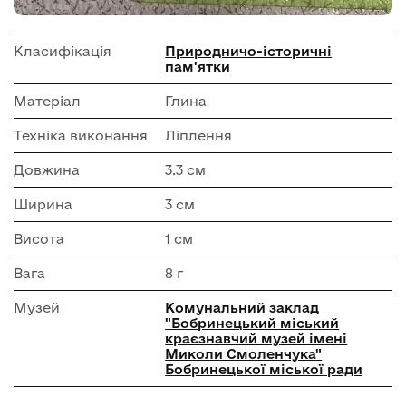
Класифікація
Природничо-історичні
пам'ятки
Матеріал
Глина
Техніка виконання
Ліплення
Довжина
3.3 см
Ширина
3 см
Висота
1 см
Вага
8 г
Музей
Комунальний заклад
"Бобринецький міський
краєзнавчий музей імені
Миколи Смоленчука"
Бобринецької міської ради