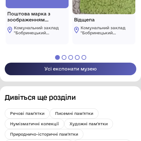
Поштова марка з
зоображенням
Відщепа
портрету М. Л.
Комунальний заклад
Комунальний заклад
Кропивницького.
"Бобринецький
"Бобринецький
Напис "Марк
міський
міський
краєзнавчий музей
краєзнавчий музей
Кропивницький"
імені Миколи
імені Миколи
Український драматург
Смоленчука"
Смоленчука"
1840-1910 р. Марко
Бобринецької
Бобринецької
Кропивницький 1965
міської ради
міської ради
Почта СССР (на
Усі експонати музею
листівці)
Дивіться ще розділи
Речові пам'ятки
Писемні пам'ятки
Нумізматичні колекції
Художні пам'ятки
Природничо-історичні пам'ятки