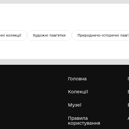
Ваза
Се
Комунальний заклад "Міський
краєзнавчий музей Світловодської
міської ради"
Усі експонати м
ли