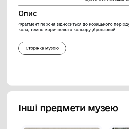
Діаметр
12 мм
Музей
Комунал
музей Св
Опис
Фрагмент персня відноситься до козаць
кола, темно-коричневого кольору ,брон
Сторінка музею