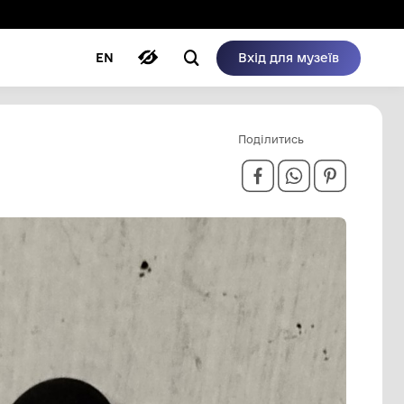
ому режимі
ри
Автори
Блог
EN