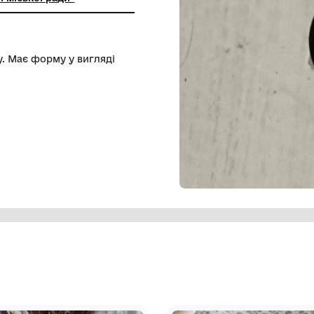
ьний заклад "Міський краєзнавчий
ітловодської міської ради"
кого періоду. Має форму у вигляді
зовий.