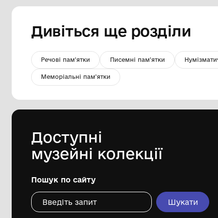
Фрагмент посуду
Комунальний заклад "Міський
краєзнавчий музей Світловодської
міської ради"
Дивіться ще розді