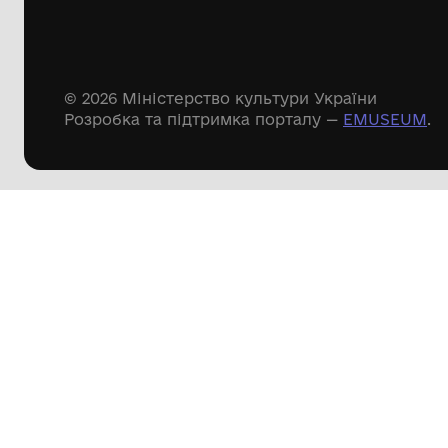
Речові пам'ятки
Писемні пам'ятки
Меморіальні пам'ятки
Доступні
музейні колекції
Пошук по сайту