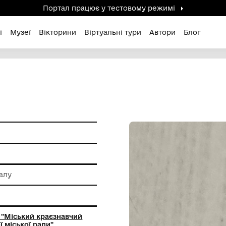
Портал працює у тестов
дені / Зниклі
Музеї
Вікторини
Віртуальні ту
и
 обробки металу