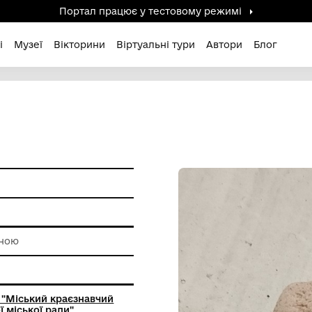
Портал працює у тестов
дені / Зниклі
Музеї
Вікторини
Віртуальні ту
и побуту
а
роботи з глиною