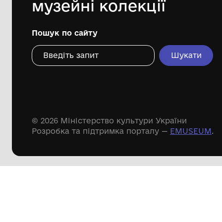
Дивіться ще розді
Речові пам'ятки
Писемні пам'ятки
Меморіальні пам'ятки
Доступні