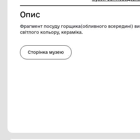
Довжина
45 мм
Музей
Комунал
музей Св
Опис
Фрагмент посуду горщика(обливного вс
світлого кольору, кераміка.
Сторінка музею