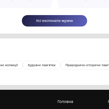
Піалка- Майоліка
Ф
Комунальний заклад "Міський
краєзнавчий музей Світловодської
міської ради"
Усі експонати м