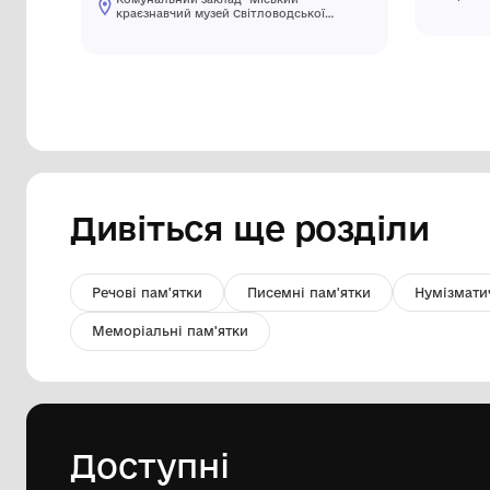
Фрагмент з'єднувального
ланцюжка
Комунальний заклад "Міський
краєзнавчий музей Світловодської
міської ради"