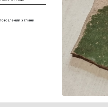
ьний заклад "Міський краєзнавчий
ітловодської міської ради"
ередині) виготовлений з глини