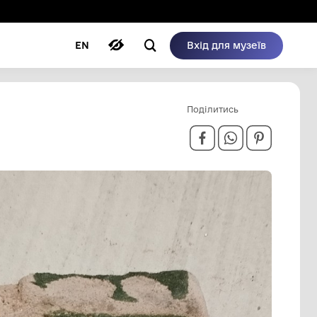
ому режимі
ри
Автори
Блог
EN