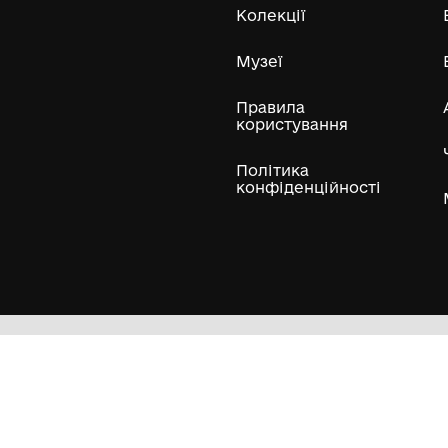
ли
Нумізматичні колекції
Художні пам'ятки
Гол