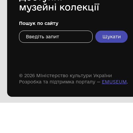
Дивіться ще розді
Речові пам'ятки
Писемні пам'ятки
Меморіальні пам'ятки
Доступні