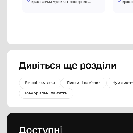
Чашка- Майоліка
Комунальний заклад "Міський
краєзнавчий музей Світловодської
міської ради"