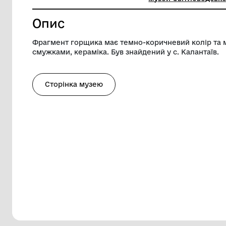
Висота
60 мм
Музей
Комунал
музей Св
Опис
Фрагмент горщика має темно-коричневи
смужками, кераміка. Був знайдений у с.
Сторінка музею