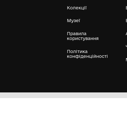
Усі експонати м
ли
Нумізматичні колекції
Художні пам'ятки
Гол