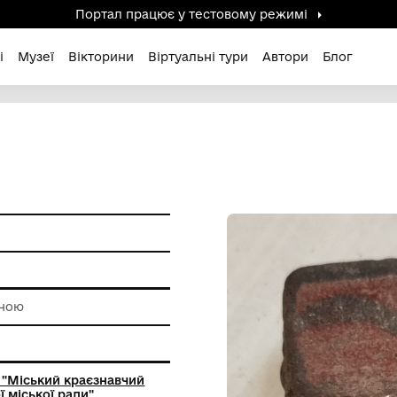
Портал працює у тестов
дені / Зниклі
Музеї
Вікторини
Віртуальні ту
и побуту
а
роботи з глиною