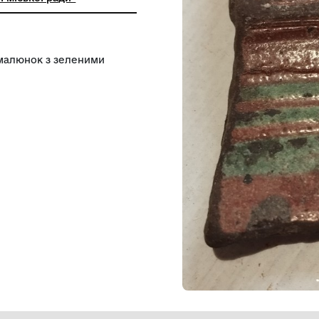
ьний заклад "Міський краєзнавчий
ітловодської міської ради"
й колір та малюнок з зеленими
 Калантаїв.