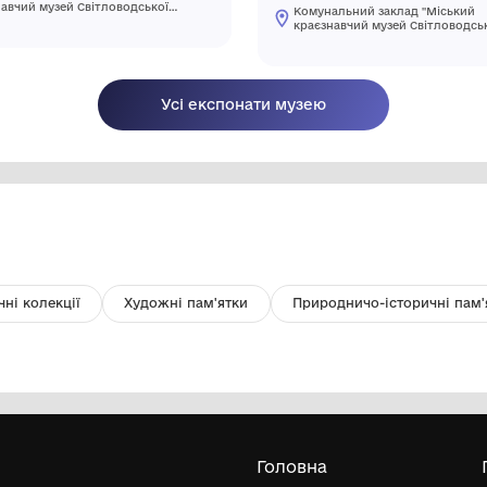
Ніж
Фр
а
Комунальний заклад "Міський
краєзнавчий музей Світловодської
міської ради"