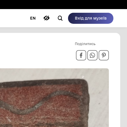
ому режимі
ри
Автори
Блог
EN